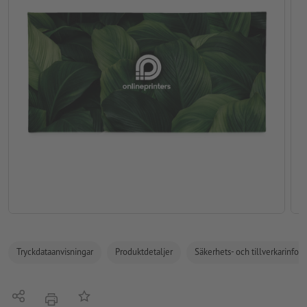
Tryckdataanvisningar
Produktdetaljer
Säkerhets- och tillverkarinfor
Dela
På anteckningslistan
erbjudande