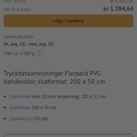
exkl. moms
kr 1.107,71
kr 1.384,64
inkl. 25 % moms
Lägg i varukorg
Levereras cirka:
tis, aug. 18. - tors, aug. 20.
Vikt: ca.
1 000 g
Tryckdataanvisningar Flerpack PVC-
banderoller, slutformat: 200 x 50 cm
Dataformat
(inkl. 10 mm beskärning): 202 x 52 cm
Slutformat
: 200 x 50 cm
Upplösning:
150 dpi
Lägg 10 mm runtom
beskärning
viktig information med min. 50
mm avstånd till slutformatet