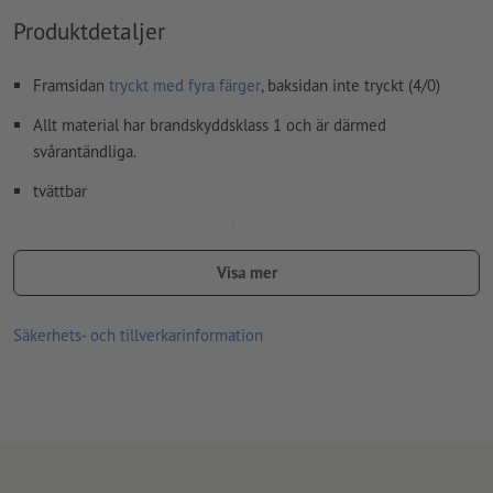
Produktdetaljer
Framsidan
tryckt med fyra färger
, baksidan inte tryckt (4/0)
Allt material har brandskyddsklass 1 och är därmed
svårantändliga.
tvättbar
Kan beställas som tillval med öljetter runtom kanten för enkel
montering (avståndet mellan öljetterna är ca. 50 cm).
Visa mer
Öglor bearbetas enligt läsriktningen
Säkerhets- och tillverkarinformation
tilläggsartikel som tillval: Spännsats
Beroende på storleken på presenningen får du det optimala
antalet spännsatser du behöver för säker fastsättning
Mer information om spännset hittar du i infoboxen
Antal spännset multiplicerat med antal beställda versioner