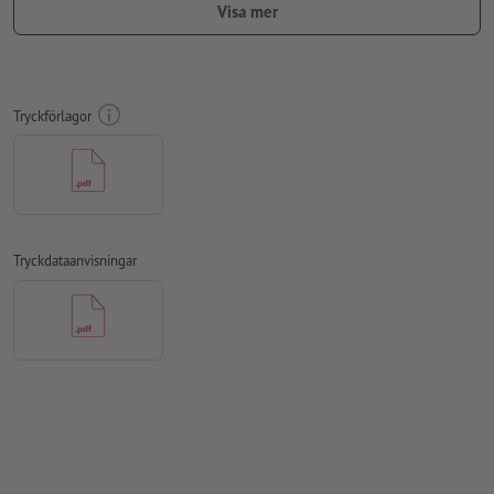
Visa mer
teckensnitt
måste våra fullständigt inbäddade eller
konverterade till kurvor
färgläge:
CMYK, FOGRA51 (PSO Coated v3)
Tryckförlagor
stavfel och sättningsfel
kontrolleras inte av oss
övertrycksinställningar
kontrolleras inte av oss
kommentarer
raderas och kommer inte att tryckas
Tryckdataanvisningar
Innehåll från
formulärfält
kommer att tryckas
Hur skapar jag utskriftsdata korrekt?