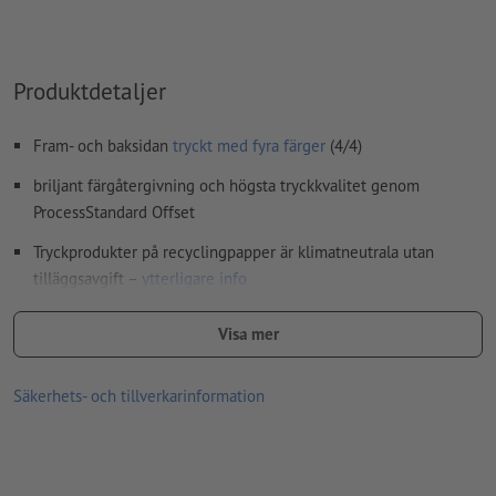
Innehåll från
formulärfält
kommer att tryckas
Hur skapar jag utskriftsdata korrekt?
Produktdetaljer
Fram- och baksidan
tryckt med fyra färger
(4/4)
briljant färgåtergivning och högsta tryckkvalitet genom
ProcessStandard Offset
Tryckprodukter på recyclingpapper är klimatneutrala utan
tilläggsavgift –
ytterligare info
Formatrekommendationer:
Visa mer
A 65, A5 och vykortsstorlek A6 för skyltfönster, eftersom de
är så iögonfallande
Säkerhets- och tillverkarinformation
A7 och A8 för distributionskampanjer, eftersom de små
formaten enkelt stoppas i fickan, plånboken osv.
A4 för omfattande information eller frågor