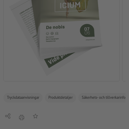
Tryckdataanvisningar
Produktdetaljer
Säkerhets- och tillverkarinfor
Dela
På anteckningslistan
erbjudande