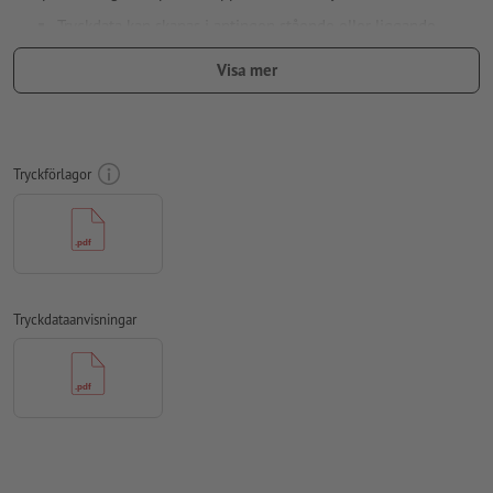
Tryckdata kan skapas i antingen stående eller liggande
format. Anpassa dina tryckdata i enlighet med detta.
Visa mer
För att motivet i den färdiga trycktprodukten inte ska hamna
upp och ner, ska man i tryckdata ta hänsyn till
läsriktningen
Upplösning:
300 dpi
Tryckförlagor
Lägg 2 mm runtom
beskärning
viktig information med min. 4
mm avstånd till slutformatet
teckensnitt
måste våra fullständigt inbäddade eller
konverterade till kurvor
Tryckdataanvisningar
färgläge:
CMYK, FOGRA51 (PSO Coated v3) för bestruket papper,
FOGRA52 (PSO Uncoated v3 FOGRA52) för obestruket papper
stavfel och sättningsfel
kontrolleras inte av oss
övertrycksinställningar
kontrolleras inte av oss
kommentarer
raderas och kommer inte att tryckas