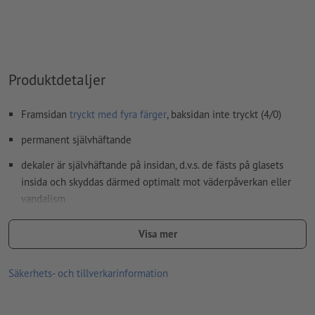
Hur skapar jag utskriftsdata korrekt?
Produktdetaljer
Framsidan
tryckt med fyra färger
, baksidan inte tryckt (4/0)
permanent självhäftande
dekaler är självhäftande på insidan, d.v.s. de fästs på glasets
insida och skyddas därmed optimalt mot väderpåverkan eller
vandalism
reklambudskap kan enkelt läsas från utsidan
Visa mer
perfekt för att skymma sikten utifrån, för dekoration eller
klassiska reklamdekaler bakom glas
Säkerhets- och tillverkarinformation
god UV- och temperaturhållfasthet