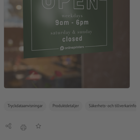
Tryckdataanvisningar
Produktdetaljer
Säkerhets- och tillverkarinfor
Dela
På anteckningslistan
erbjudande