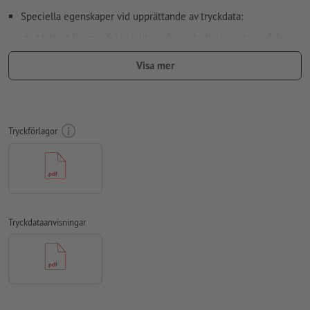
Speciella egenskaper vid upprättande av tryckdata:
Motivet limmas från insidan på en glasflaska och ses från
utsidan, nödvändiga tryckdata för speglingen övertar vi för
Visa mer
dig
Upplösning:
300 dpi
Lägg 2 mm runtom
beskärning
viktig information med min. 4
Tryckförlagor
mm avstånd till slutformatet
färgläge:
CMYK, FOGRA51 (PSO Coated v3) för bestruket papper
stavfel och sättningsfel
kontrolleras inte av oss
övertrycksinställningar
kontrolleras inte av oss
Tryckdataanvisningar
Transparenser
ska generellt reduceras
kommentarer
raderas och kommer inte att tryckas
Innehåll från
formulärfält
kommer att tryckas