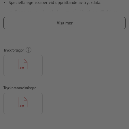
Speciella egenskaper vid upprättande av tryckdata:
Knapparna kan bara fästas uppifrån. Vi roterar alltid dina
utskriftsdata i läsriktningen så att de inte är upp och ner.
Visa mer
Observera, att dina tryckdata ska ha en överlappningskant på
5 mm extra i förhållande till slutformatet.
Teckenstorlek: Min. 8 pt.
Tryckförlagor
Säkerhetsavstånd:
2 mm; Avstånd från text/information till
slutformatets kant, detta förhindrar oönskade snittytor.
Upplösning:
300 dpi
teckensnitt
måste våra fullständigt inbäddade eller
Tryckdataanvisningar
konverterade till kurvor
färgläge:
CMYK, FOGRA51 (PSO Coated v3) för bestruket papper,
FOGRA52 (PSO Uncoated v3 FOGRA52) för obestruket papper
stavfel och sättningsfel
kontrolleras inte av oss
övertrycksinställningar
kontrolleras inte av oss