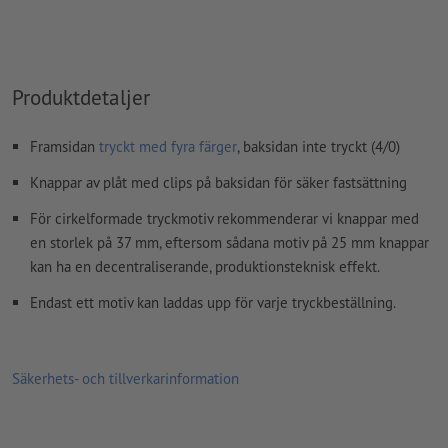
kommentarer
raderas och kommer inte att tryckas
Innehåll från
formulärfält
kommer att tryckas
Produktdetaljer
Hur skapar jag utskriftsdata korrekt?
Framsidan
tryckt med fyra färger
, baksidan inte tryckt (4/0)
Knappar av plåt med clips på baksidan för säker fastsättning
För cirkelformade tryckmotiv rekommenderar vi knappar med
en storlek på 37 mm, eftersom sådana motiv på 25 mm knappar
kan ha en decentraliserande, produktionsteknisk effekt.
Endast ett motiv kan laddas upp för varje tryckbeställning.
Säkerhets- och tillverkarinformation