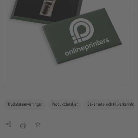
Tryckdataanvisningar
Produktdetaljer
Säkerhets- och tillverkarinfor
Dela
På anteckningslistan
erbjudande