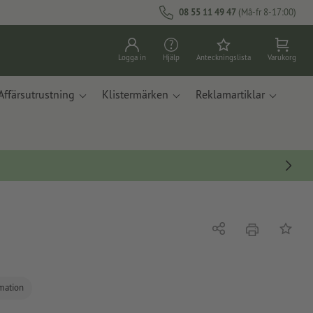
08 55 11 49 47
(Må-fr 8-17:00)
Logga in
Hjälp
Anteckningslista
Varukorg
Affärsutrustning
Klistermärken
Reklamartiklar
erbjudande
Dela
På ante
rmation