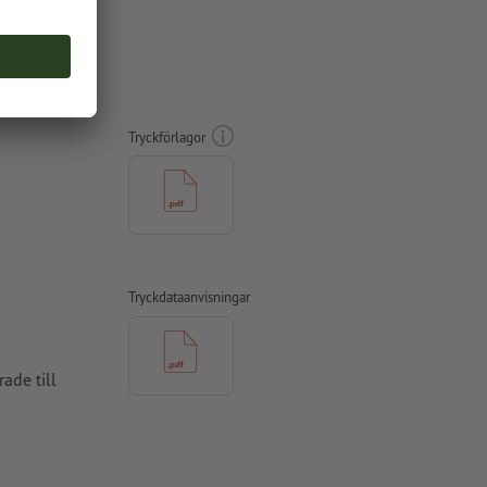
s
Tryckförlagor
Tryckdataanvisningar
ade till
bestruket