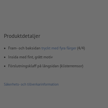
stavfel och sättningsfel
kontrolleras inte av oss
övertrycksinställningar
kontrolleras inte av oss
kommentarer
raderas och kommer inte att tryckas
Innehåll från
formulärfält
kommer att tryckas
Produktdetaljer
Notera: Använd vår tryckmall för att placera ditt motiv korrekt
Fram- och baksidan
tryckt med fyra färger
(4/4)
Hur skapar jag utskriftsdata korrekt?
Insida med fint, grått motiv
Förslutningsklaff på långsidan (klisterremsor)
Säkerhets- och tillverkarinformation