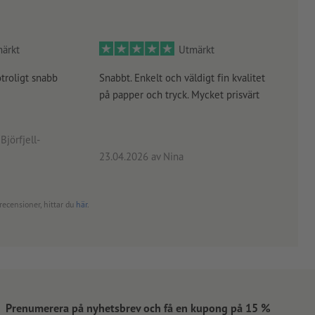
ärkt
Utmärkt
otroligt snabb
Snabbt. Enkelt och väldigt fin kvalitet
Orde
på papper och tryck. Mycket prisvärt
kontr
rätt
angiv
Björfjell-
23.04.2026
av Nina
24.0
recensioner, hittar du
här
.
Prenumerera på nyhetsbrev och få en kupong på 15 %