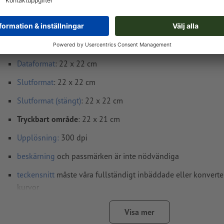
Tryckdataanvisningar Kuvert, A4-kvadrat plu
Dataformat
: 22 x 22 cm
Slutformat
: 22 x 22 cm
Slutformat (stängt)
: 22 x 22 cm
Tryckbart område
: 22 x 21 cm
Upplösning:
300 dpi
beskärning
och passmärken är inte nödvändiga
teckensnitt
måste våra fullständigt inbäddade eller konverter
kurvor
färgläge:
CMYK, FOGRA52 (PSO Uncoated v3 FOGRA52) för o
Visa mer
papper