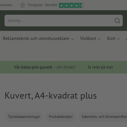
leverans
Trustpilot - Utmärkt
Reklamteknik och utomhusreklam
Visitkort
Kort
Vår bästa-pris-garanti
– din fördel!
Ta reda på mer
Kuvert, A4-kvadrat plus
Tryckdataanvisningar
Produktdetaljer
Säkerhets- och tillverkarinfo