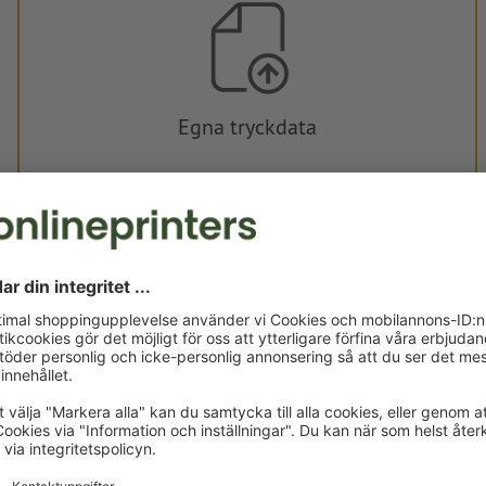
Egna tryckdata
Du kan ladda upp dina tryckdata före eller efter köpet.
Ladda upp nu
Levereras cirka:
kr 5.045,95
k
ons, aug. 19. - fre, aug. 21.
exkl. moms
ink
Vikt: ca.
2,79 kg