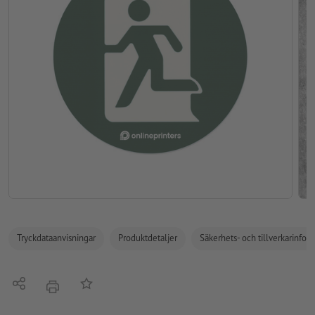
Tryckdataanvisningar
Produktdetaljer
Säkerhets- och tillverkarinfor
Dela
På anteckningslistan
erbjudande