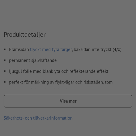
Produktdetaljer
Framsidan
tryckt med fyra färger
, baksidan inte tryckt (4/0)
permanent självhäftande
ljusgul folie med blank yta och reflekterande effekt
perfekt för märkning av flyktvägar och riskställen, som
anvisningsskyltar eller dekoration
krav enligt DIN 67510 (Minimumkrav för efterlysande produkter)
Visa mer
uppfylls
Säkerhets- och tillverkarinformation
bra UV- och temperaturhållfasthet
för användning inom- och utomhus