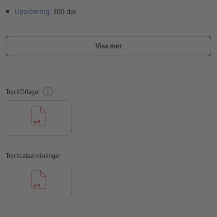
Upplösning:
300 dpi
Lägg 2 mm runtom
beskärning
viktig information med min. 4
mm avstånd till slutformatet
Visa mer
teckensnitt
måste våra fullständigt inbäddade eller
konverterade till kurvor
färgläge:
CMYK, FOGRA51 (PSO Coated v3) för bestruket papper
Tryckförlagor
stavfel och sättningsfel
kontrolleras inte av oss
övertrycksinställningar
kontrolleras inte av oss
Transparenser
ska generellt reduceras
Tryckdataanvisningar
kommentarer
raderas och kommer inte att tryckas
Innehåll från
formulärfält
kommer att tryckas
Hur skapar jag utskriftsdata korrekt?