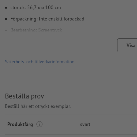
storlek: 56,7 x ø 100 cm
Förpackning: Inte enskilt förpackad
Bearbetning: Screentryck
Tryckläge: På utsidan
Visa
Säkerhets- och tillverkarinformation
Beställa prov
Beställ här ett otryckt exemplar.
Produktfärg
svart