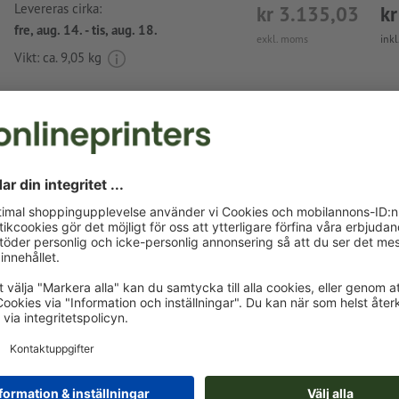
Levereras cirka:
kr 3.135,03
kr
fre, aug. 14. - tis, aug. 18.
exkl. moms
ink
Vikt: ca.
9,05 kg
Tryckdataanvisningar Paraply Ipswich
Dataformat
: 15 x 10 cm
Speciella egenskaper vid upprättande av tryckdata:
Produkten är tryckbar med en
specialfärg
(fulltonsfärg: P
FORMULA GUIDE Uncoated, förutom metallic och neonfär
Bärmaterialet kan lysa igenom vid
tryck med vit färg
Den tryckfärdiga PDF-filen får bara innehålla vektorer; JPE
bilder och -förlagor är inte lämpliga