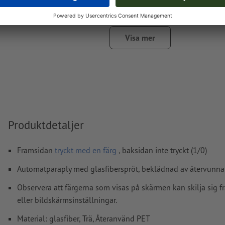
Ytterligare information och tips om
vektordata
hittar du i 
hjälpcenter.
stavfel och sättningsfel
kontrolleras inte av oss
Visa mer
Hur skapar jag utskriftsdata korrekt?
Produktdetaljer
Framsidan
tryckt med en färg
, baksidan inte tryckt (1/0)
Automatparaply med glasfiberspröt, beklädnad av återvunna
Observera att färgerna som visas på skärmen kan skilja sig f
eller bildskärmsinställningar.
Material: glasfiber, Trä, Återanvänd PET