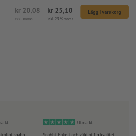
kr 20,08
kr 25,10
Lägg i varukorg
exkl. moms
inkl. 25 % moms
ärkt
Utmärkt
otroligt snabb
Snabbt. Enkelt och väldigt fin kvalitet
Orde