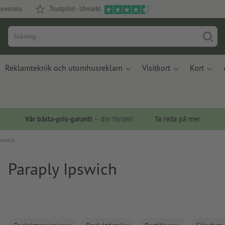
leverans
Trustpilot - Utmärkt
Reklamteknik och utomhusreklam
Visitkort
Kort
Vår bästa-pris-garanti
– din fördel!
Ta reda på mer
Ipswich
Paraply Ipswich