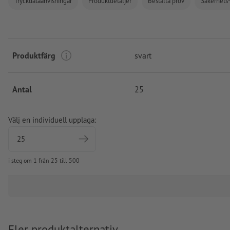
Tryckdataanvisningar
Produktdetaljer
Beställa prov
Säkerhets-
Produktfärg
svart
Antal
25
Välj en individuell upplaga:
i steg om 1 från 25 till 500
Fler produktalternativ