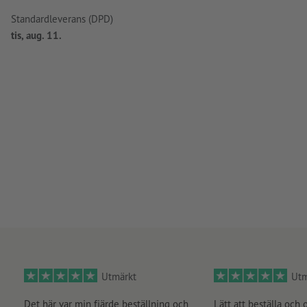
Standardleverans (DPD)
tis, aug. 11.
Utmärkt
Utm
Det här var min fjärde beställning och
Lätt att beställa och 