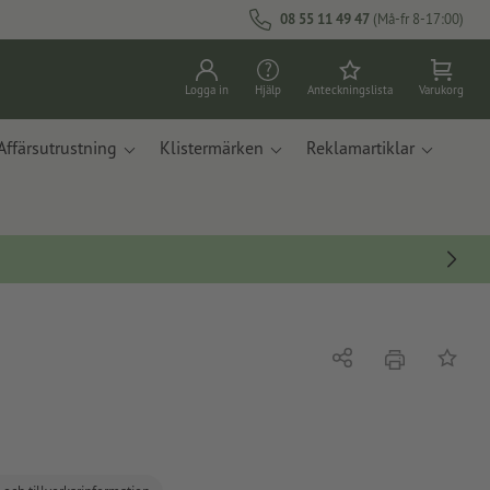
08 55 11 49 47
(Må-fr 8-17:00)
Logga in
Hjälp
Anteckningslista
Varukorg
Affärsutrustning
Klistermärken
Reklamartiklar
erbjudande
Dela
På ante