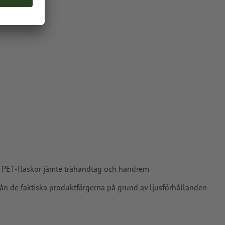
vårt
 PET-flaskor jämte trähandtag och handrem
rån de faktiska produktfärgerna på grund av ljusförhållanden