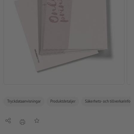
Tryckdataanvisningar
Produktdetaljer
Säkerhets- och tillverkarinfor
Dela
På anteckningslistan
erbjudande