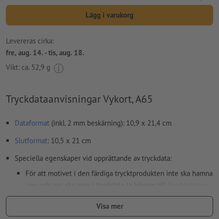
Lägg i varukorg
Levereras cirka:
fre, aug. 14. - tis, aug. 18.
Vikt: ca.
52,9 g
Tryckdataanvisningar Vykort, A65
Dataformat
(inkl. 2 mm beskärning): 10,9 x 21,4 cm
Slutformat
: 10,5 x 21 cm
Speciella egenskaper vid upprättande av tryckdata:
För att motivet i den färdiga trycktprodukten inte ska hamna
upp och ner, ska man i tryckdata ta hänsyn till
läsriktningen
Upplösning:
300 dpi
Visa mer