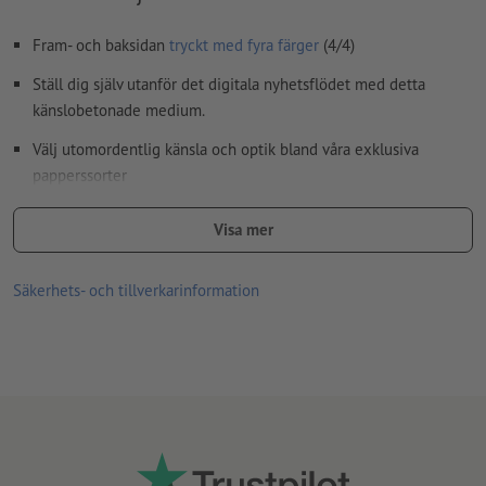
Fram- och baksidan
tryckt med fyra färger
(4/4)
Ställ dig själv utanför det digitala nyhetsflödet med detta
känslobetonade medium.
Välj utomordentlig känsla och optik bland våra exklusiva
papperssorter
Exklusiva Gmund papperssorter bara hos Onlineprinters
Visa mer
tilläggskuvert (E65) är otryckta, våtgummerade, utan fönster,
med grått sidenfoder och spetsflik
Säkerhets- och tillverkarinformation