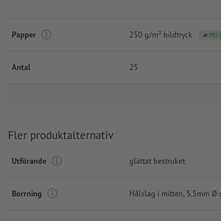
Papper
250 g/m² bildtryck
PEF
Antal
25
Fler produktalternativ
Utförande
glättat bestruket
Borrning
Hålslag i mitten
, 5.5mm Ø 