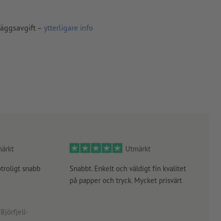
läggsavgift –
ytterligare info
ärkt
Utmärkt
otroligt snabb
Snabbt. Enkelt och väldigt fin kvalitet
Orde
på papper och tryck. Mycket prisvärt
kontr
rätt
angiv
Björfjell-