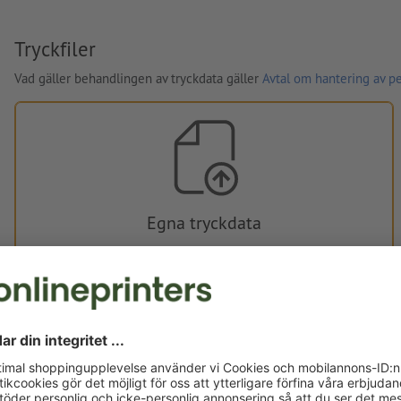
Tryckfiler
Vad gäller behandlingen av tryckdata gäller
Avtal om hantering av p
Egna tryckdata
Du kan ladda upp dina tryckdata före eller efter köpet.
Ladda upp nu