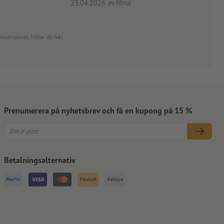
23.04.2026
av Nina
24.0
recensioner, hittar du
här
.
Prenumerera på nyhetsbrev och få en kupong på 15 %
Betalningsalternativ
Förskott
Faktura