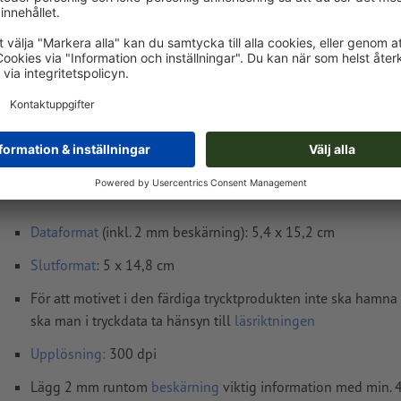
Levereras cirka:
kr 399,51
tis, aug. 18. - tors, aug. 20.
exkl. moms
Vikt: ca.
49 g
Tryckdataanvisningar Produktbihang, A6 halv
Dataformat
(inkl. 2 mm beskärning): 5,4 x 15,2 cm
Slutformat
: 5 x 14,8 cm
För att motivet i den färdiga trycktprodukten inte ska hamna
ska man i tryckdata ta hänsyn till
läsriktningen
Upplösning:
300 dpi
Lägg 2 mm runtom
beskärning
viktig information med min.