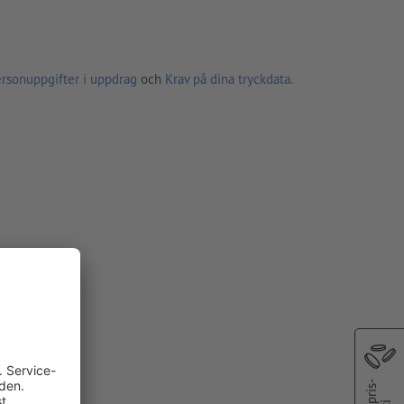
ersonuppgifter i uppdrag
och
Krav på dina tryckdata
.