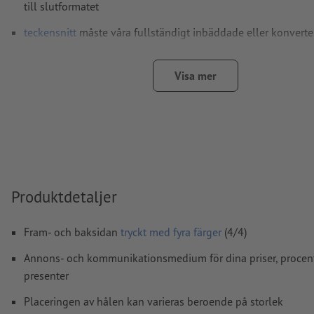
till slutformatet
teckensnitt
måste våra fullständigt inbäddade eller konverter
kurvor
färgläge:
CMYK, FOGRA51 (PSO Coated v3) för bestruket pa
Visa mer
(PSO Uncoated v3 FOGRA52) för obestruket papper
stavfel och sättningsfel
kontrolleras inte av oss
övertrycksinställningar
kontrolleras inte av oss
kommentarer
raderas och kommer inte att tryckas
Produktdetaljer
Innehåll från
formulärfält
kommer att tryckas
Fram- och baksidan
tryckt med fyra färger
(4/4)
Hur skapar jag utskriftsdata korrekt?
Annons- och kommunikationsmedium för dina priser, procent
presenter
Placeringen av hålen kan varieras beroende på storlek