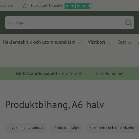
leverans
Trustpilot - Utmärkt
Reklamteknik och utomhusreklam
Visitkort
Kort
Vår bästa-pris-garanti
– din fördel!
Ta reda på mer
Produktbihang, A6 halv
Tryckdataanvisningar
Produktdetaljer
Säkerhets- och tillverkarinfo