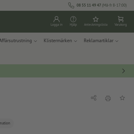
08 55 11 49 47
(Må-fr 8-17:00)
Logga in
Hjälp
Anteckningslista
Varukorg
Affärsutrustning
Klistermärken
Reklamartiklar
erbjudande
Dela
På ante
rmation