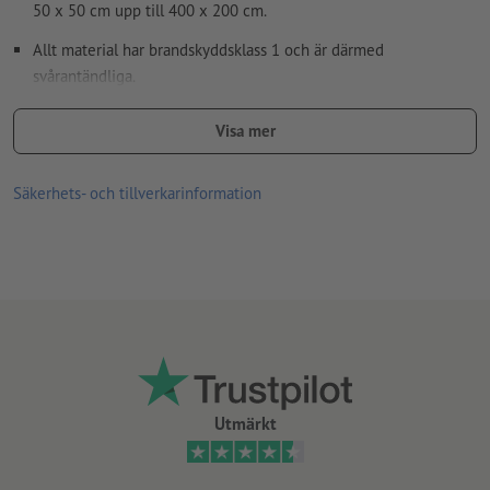
50 x 50 cm upp till 400 x 200 cm.
Allt material har brandskyddsklass 1 och är därmed
svårantändliga.
tvättbar
Visa mer
Kan beställas som tillval med öljetter runtom kanten för enkel
montering (avståndet mellan öljetterna är ca. 50 cm).
Säkerhets- och tillverkarinformation
Öglor bearbetas enligt läsriktningen
Absolut väderbeständig och kan därför utan problem användas
utomhus.
Den klassiska reklamytan för ställningar, inhägnader, broräcken
och stängsel.
Endast maximalt två motiv kan laddas upp för varje
tryckbeställning.
Utmärkt
Bra pris: Priserna kalkyleras exakt per centimeter