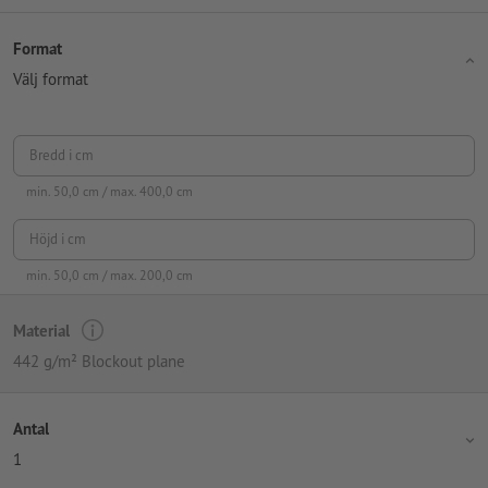
Format
Välj format
Bredd i cm
min.
50,0
cm / max.
400,0
cm
Höjd i cm
min.
50,0
cm / max.
200,0
cm
Material
442 g/m² Blockout plane
Antal
1