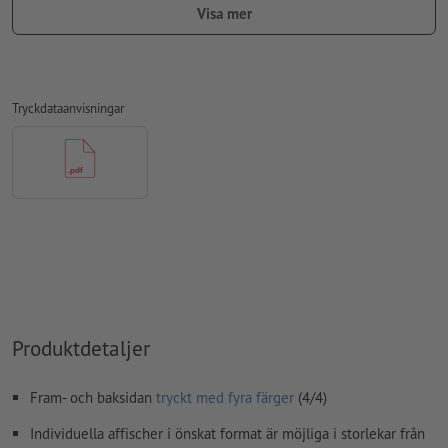
Lägg 10 mm runtom
beskärning
viktig information med min. 50
Visa mer
mm avstånd till slutformatet
teckensnitt
måste våra fullständigt inbäddade eller
konverterade till kurvor
Tryckdataanvisningar
färgläge:
CMYK, FOGRA51 (PSO Coated v3)
stavfel och sättningsfel
kontrolleras inte av oss
övertrycksinställningar
kontrolleras inte av oss
kommentarer
raderas och kommer inte att tryckas
Innehåll från
formulärfält
kommer att tryckas
Hur skapar jag utskriftsdata korrekt?
Produktdetaljer
Fram- och baksidan
tryckt med fyra färger
(4/4)
Individuella affischer i önskat format är möjliga i storlekar från