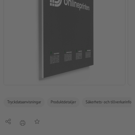
Tryckdataanvisningar
Produktdetaljer
Säkerhets- och tillverkarinfor
Dela
På anteckningslistan
erbjudande