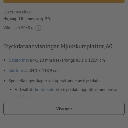
Levereras cirka:
tis, aug. 18. - tors, aug. 20.
Vikt: ca.
997,38 g
Tryckdataanvisningar Mjukskumplattor, A0
Dataformat
(inkl. 10 mm beskärning): 86,1 x 120,9 cm
Slutformat
: 84,1 x 118,9 cm
Speciella egenskaper vid upprättande av tryckdata:
Vid valfritt
kontursnitt
ska tryckdata upprättas med extra
snittkontur
Upplösning:
150 dpi
Visa mer
Lägg 10 mm runtom
beskärning
viktig information med min. 4
mm avstånd till slutformatet