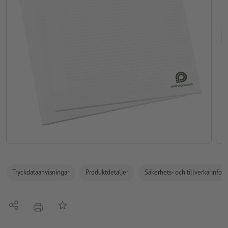
Tryckdataanvisningar
Produktdetaljer
Säkerhets- och tillverkarinfor
Dela
På anteckningslistan
erbjudande