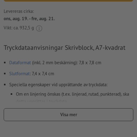
Levereras cirka:
ons, aug. 19. - fre, aug. 21.
Vikt: ca.
932,5 g
Tryckdataanvisningar Skrivblock, A7-kvadrat
Dataformat
(inkl. 2 mm beskärning): 7,8 x 7,8 cm
Slutformat
: 7,4 x 7,4 cm
Speciella egenskaper vid upprättande av tryckdata:
Om en linjering önskas (t.ex. linjerad, rutad, punkterad), ska
detta upprättas i tryckdata
Upplösning:
300 dpi
Visa mer
Lägg 2 mm runtom
beskärning
viktig information med min. 4
mm avstånd till slutformatet