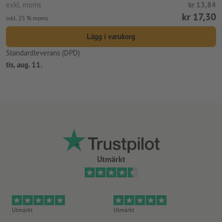
exkl. moms
kr 13,84
kr 17,30
inkl. 25 % moms
Lägg i varukorg
Standardleverans (DPD)
tis, aug. 11.
Utmärkt
Utmärkt
Utmärkt
Ut