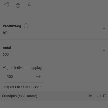
Dela
På anteckningslistan
erbjudande
Produktfärg
blå
Antal
500
Välj en individuell upplaga:
i steg om 1 från 500 till 11044
Grundpris (exkl. moms)
kr
1.664,43