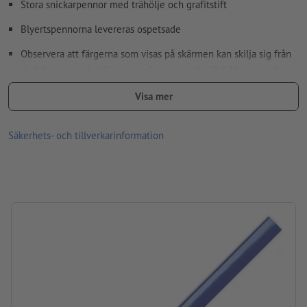
Stora snickarpennor med trähölje och grafitstift
Hur skapar jag utskriftsdata korrekt?
Blyertspennorna levereras ospetsade
Observera att färgerna som visas på skärmen kan skilja sig från
de faktiska produktfärgerna på grund av ljusförhållanden eller
bildskärmsinställningar.
Visa mer
Material: Trä
Säkerhets- och tillverkarinformation
storlek: 17,7 x 1 x 0,6 cm
Förpackning: Inte enskilt förpackad
Bearbetning: Tampongtryck
Tryckläge: På blyertspennan