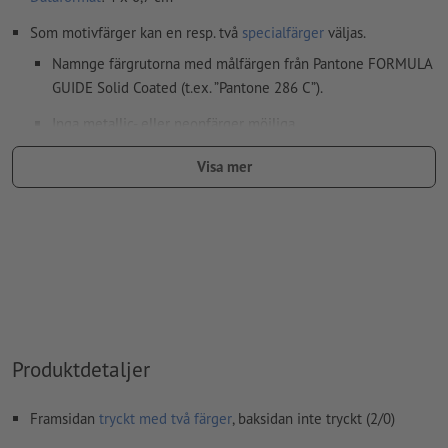
Som motivfärger kan en resp. två
specialfärger
väljas.
Namnge färgrutorna med målfärgen från Pantone FORMULA
GUIDE Solid Coated (t.ex. ”Pantone 286 C”).
Inga metallic- eller neonfärger möjliga.
Guld (Pantone 871 C) och silver (Pantone 877 C) är möjliga
Visa mer
som tryckfärger. Namnge därför den upplagda fulltonsfärgen
i dina tryckdata som "gold" eller "silver"
Bärmaterialet kan lysa igenom vid
tryck med vit färg
Den tryckfärdiga PDF-filen får bara innehålla vektorer; JPEG-
eller TIFF- bilder och -förlagor är inte lämpliga
Ytterligare information och tips om
vektordata
hittar du i
vårt hjälpcenter.
Produktdetaljer
stavfel och sättningsfel
kontrolleras inte av oss
Framsidan
tryckt med två färger
, baksidan inte tryckt (2/0)