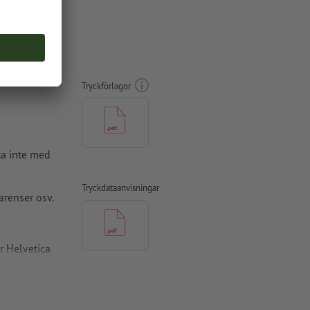
op Printer
Tryckförlagor
ta inte med
Tryckdataanvisningar
arenser osv.
r Helvetica