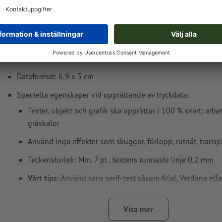
Tryckdataanvisningar Stämpelplattta för Col
50 Green Line
Dataformat: 6,9 x 3 cm
Speciella egenskaper vid upprättande av tryckdata:
Texter, objekt och grafik ska upprättas i 100 % svart; arbe
gråskalor
Använd inga effekter som skuggor, förlopp, rutnät, transp
Teckenstorlek: Min. 7 pt., textens tunnaste linje 0,2 mm
Vårt tips:
Använd sans serif-text såsom Arial, Verdana elle
för ett optimalt avtryck
Avstånd motiv till slutformat: Min. 1 mm
Visa mer