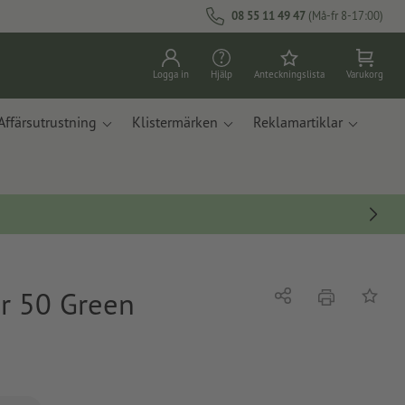
08 55 11 49 47
(Må-fr 8-17:00)
Logga in
Hjälp
Anteckningslista
Varukorg
Affärsutrustning
Klistermärken
Reklamartiklar
er 50 Green
erbjudande
Dela
På ante