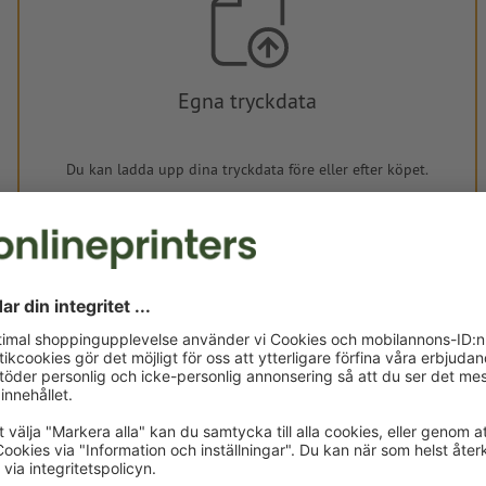
Egna tryckdata
Du kan ladda upp dina tryckdata före eller efter köpet.
Ladda upp nu
Levereras cirka:
kr 423,63
tors, aug. 13. - mån, aug. 17.
exkl. moms
Vikt: ca.
60 g