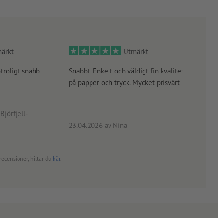
ärkt
Utmärkt
otroligt snabb
Snabbt. Enkelt och väldigt fin kvalitet
Orde
på papper och tryck. Mycket prisvärt
kontr
rätt
angiv
Björfjell-
23.04.2026
av Nina
24.0
recensioner, hittar du
här
.