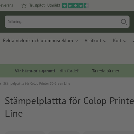
leverans
Trustpilot - Utmärkt
Reklamteknik och utomhusreklam
Visitkort
Kort
Vår bästa-pris-garanti
– din fördel!
Ta reda på mer
Stämpelplattta för Colop Printer 50 Green Line
Stämpelplattta för Colop Print
Line