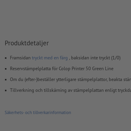
Linjetjocklek: Min. 1 pt. (0,4 mm)
Upplösning:
600 dpi
Hur skapar jag utskriftsdata korrekt?
Produktdetaljer
Framsidan
tryckt med en färg
, baksidan inte tryckt (1/0)
Reservstämpelplatta för Colop Printer 50 Green Line
Om du (efter-)beställer ytterligare stämpelplattor, beakta stä
Tillverkning och tillskärning av stämpelplattan enligt tryckd
Säkerhets- och tillverkarinformation