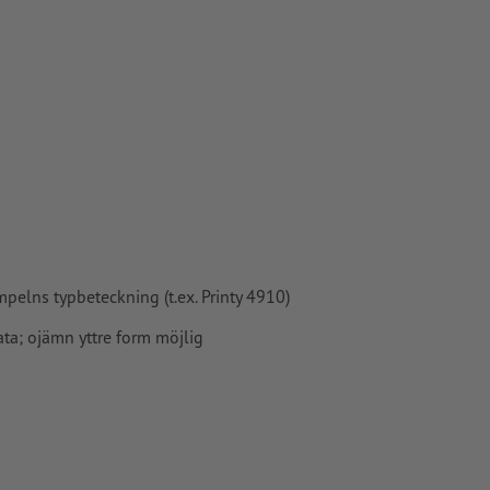
mpelns typbeteckning (t.ex. Printy 4910)
ata; ojämn yttre form möjlig