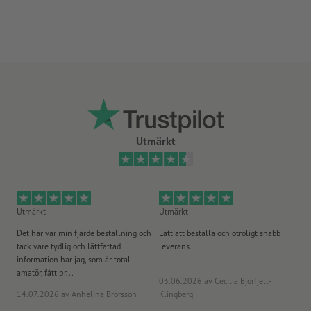
Utmärkt
Utmärkt
Utmärkt
Ut
Det här var min fjärde beställning och
Lätt att beställa och otroligt snabb
Sn
tack vare tydlig och lättfattad
leverans.
på
information har jag, som är total
amatör, fått pr...
03.06.2026
av Cecilia Björfjell-
14.07.2026
av Anhelina Brorsson
Klingberg
23