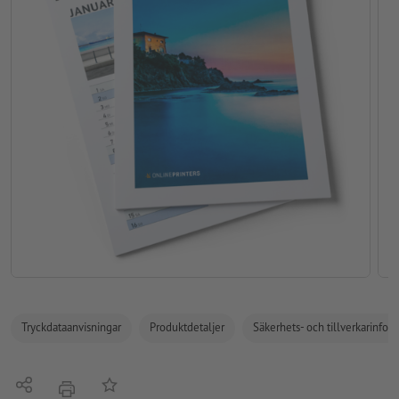
Tryckdataanvisningar
Produktdetaljer
Säkerhets- och tillverkarinfor
Dela
På anteckningslistan
erbjudande