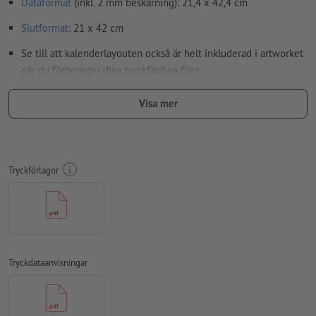
Dataformat
(inkl. 2 mm beskärning): 21,4 x 42,4 cm
Slutformat
: 21 x 42 cm
Se till att kalenderlayouten också är helt inkluderad i artworket
när du förbereder dina tryckfärdiga filer.
Speciella egenskaper vid upprättande av tryckdata:
Visa mer
Notera: Om du väljer Wire-O-bindningen i kombination med
alternativet Hålslag är det viktigt att vrida baksidan 180
grader åt höger (upp och ner) för att säkerställa korrekt
inriktning.
Tryckförlagor
Upplösning:
300 dpi
Lägg 2 mm runtom
beskärning
viktig information med min. 4
mm avstånd till slutformatet
teckensnitt
måste våra fullständigt inbäddade eller
Tryckdataanvisningar
konverterade till kurvor
färgläge:
CMYK, FOGRA51 (PSO Coated v3) för bestruket papper,