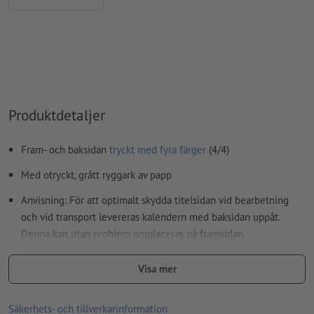
FOGRA52 (PSO Uncoated v3 FOGRA52) för obestruket papper
stavfel och sättningsfel
kontrolleras inte av oss
övertrycksinställningar
kontrolleras inte av oss
kommentarer
raderas och kommer inte att tryckas
Innehåll från
formulärfält
kommer att tryckas
Produktdetaljer
Hur skapar jag utskriftsdata korrekt?
Fram- och baksidan
tryckt med fyra färger
(4/4)
Med otryckt, grått ryggark av papp
Anvisning: För att optimalt skydda titelsidan vid bearbetning
och vid transport levereras kalendern med baksidan uppåt.
Denna kan utan problem omplaceras på framsidan
Spiralbindning görs enligt läsriktningen vid huvudet
Visa mer
Wire-O-bindning i vitt, svart eller silver kan väljas som tillval
med eller utan kalenderupphängning (inkl. tumstansning)
Säkerhets- och tillverkarinformation