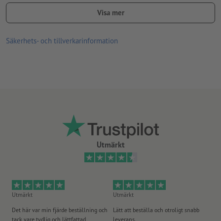
Spiralbindning görs enligt läsriktningen vid huvudet
Visa mer
Wire-O-bindning i vitt, svart eller silver kan väljas som tillval
med eller utan kalenderupphängning (inkl. tumstansning)
Säkerhets- och tillverkarinformation
Utmärkt
Utmärkt
Utmärkt
Ut
Det här var min fjärde beställning och
Lätt att beställa och otroligt snabb
Sn
tack vare tydlig och lättfattad
leverans.
på