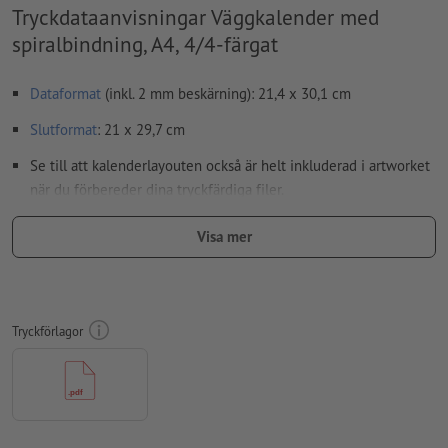
Tryckdataanvisningar Väggkalender med
spiralbindning, A4, 4/4-färgat
Dataformat
(inkl. 2 mm beskärning): 21,4 x 30,1 cm
Slutformat
: 21 x 29,7 cm
Se till att kalenderlayouten också är helt inkluderad i artworket
när du förbereder dina tryckfärdiga filer.
Speciella egenskaper vid upprättande av tryckdata:
Visa mer
Notera: Om du väljer Wire-O-bindningen i kombination med
alternativet Hålslag är det viktigt att vrida baksidan 180
grader åt höger (upp och ner) för att säkerställa korrekt
inriktning.
Tryckförlagor
Upplösning:
300 dpi
Lägg 2 mm runtom
beskärning
viktig information med min. 4
mm avstånd till slutformatet