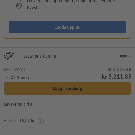
Du kan ladda upp dina tryckdata före eller efter
köpet.
Ladda upp nu
Fråga
Bästa-pris-garanti
exkl. moms
kr 2.569,48
kr 3.211,85
inkl. 25 % moms
Lägg i varukorg
Levereras cirka:
Vikt: ca.
15,82 kg