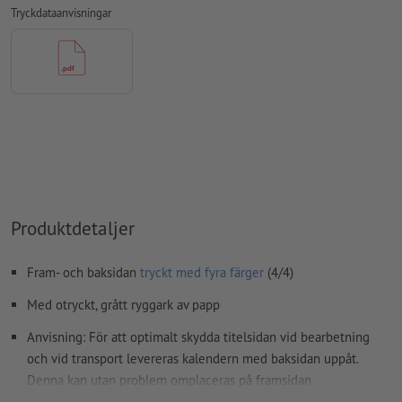
teckensnitt
måste våra fullständigt inbäddade eller
Tryckdataanvisningar
konverterade till kurvor
färgläge:
CMYK, FOGRA51 (PSO Coated v3) för bestruket papper,
FOGRA52 (PSO Uncoated v3 FOGRA52) för obestruket papper
stavfel och sättningsfel
kontrolleras inte av oss
övertrycksinställningar
kontrolleras inte av oss
kommentarer
raderas och kommer inte att tryckas
Innehåll från
formulärfält
kommer att tryckas
Produktdetaljer
Hur skapar jag utskriftsdata korrekt?
Fram- och baksidan
tryckt med fyra färger
(4/4)
Med otryckt, grått ryggark av papp
Anvisning: För att optimalt skydda titelsidan vid bearbetning
och vid transport levereras kalendern med baksidan uppåt.
Denna kan utan problem omplaceras på framsidan