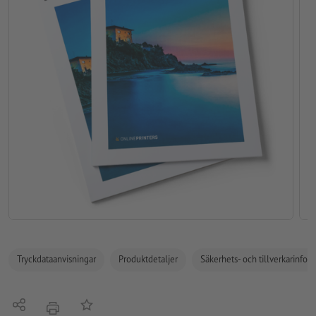
Tryckdataanvisningar
Produktdetaljer
Säkerhets- och tillverkarinfor
Dela
På anteckningslistan
erbjudande