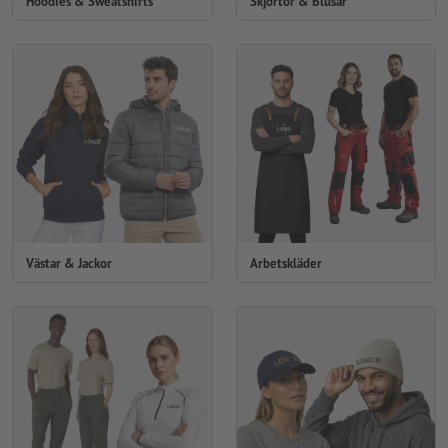
Hoodies & Sweatshirts
Skjortor & Blusar
Västar & Jackor
Arbetskläder