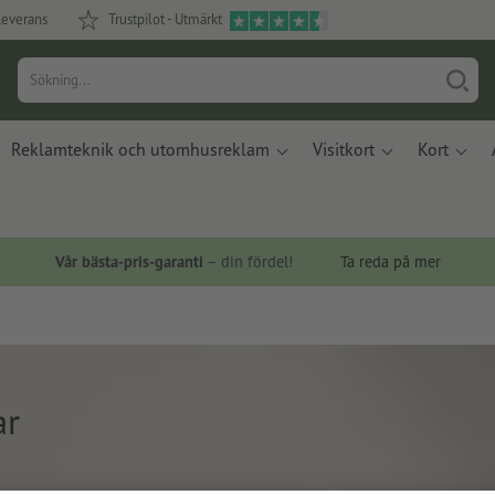
leverans
Trustpilot - Utmärkt
Reklamteknik och utomhusreklam
Visitkort
Kort
Vår bästa-pris-garanti
– din fördel!
Ta reda på mer
ar