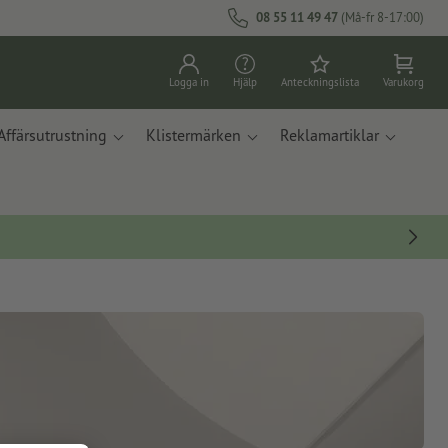
08 55 11 49 47
(Må-fr 8-17:00)
Logga in
Hjälp
Anteckningslista
Varukorg
Affärsutrustning
Klistermärken
Reklamartiklar