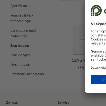
Spetsfickor
Pommes frites-
förpackningar
Lunchboxar med
bärhandtag
Snacksboxar
Snacksbägare
15,9 x 9,3 x 4,7 cm
Presentboxar
15,9 x 4,7 cm
Livsmedel-banderoller
Om oss
Service