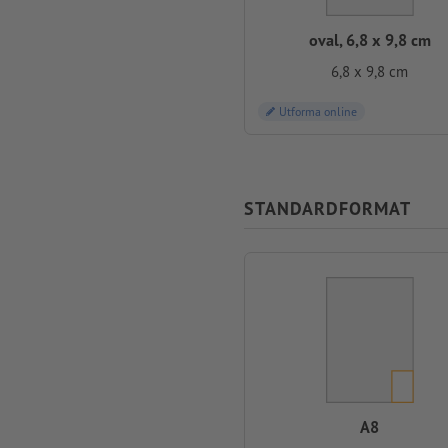
oval, 6,8 x 9,8 cm
6,8 x 9,8 cm
Utforma online
STANDARDFORMAT
A8