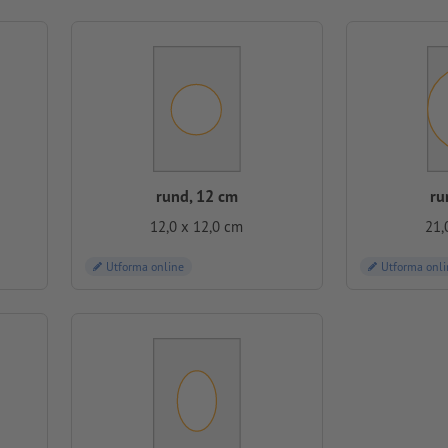
rund, 12 cm
ru
12,0 x 12,0 cm
21,
Utforma online
Utforma onli