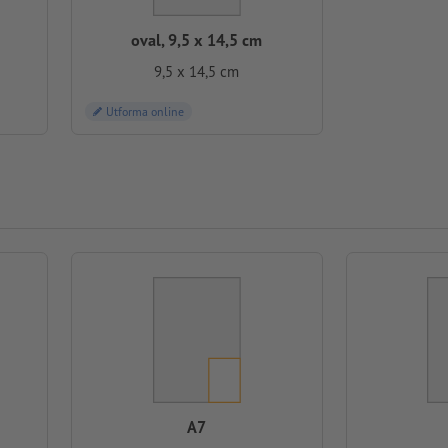
oval, 9,5 x 14,5 cm
9,5 x 14,5 cm
Utforma online
A7