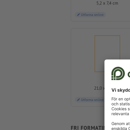
5,2 x 7,4 cm
Utforma online
A4
21,0 x 29,7 cm
Utforma online
FRI FORMATINMATNIN