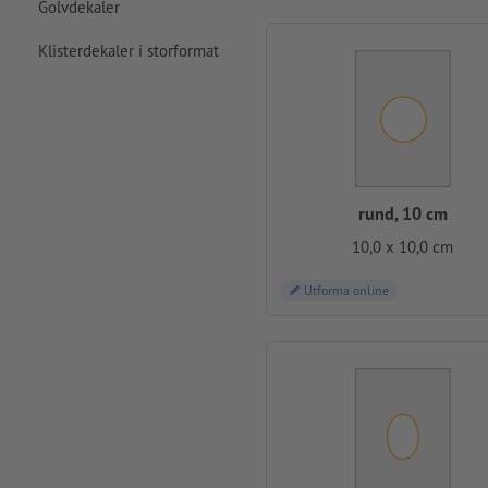
Golvdekaler
Klisterdekaler i storformat
rund, 10 cm
10,0 x 10,0 cm
Utforma online