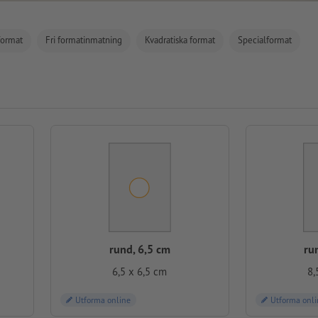
format
Fri formatinmatning
Kvadratiska format
Specialformat
rund, 6,5 cm
ru
6,5 x 6,5 cm
8,
Utforma online
Utforma onli