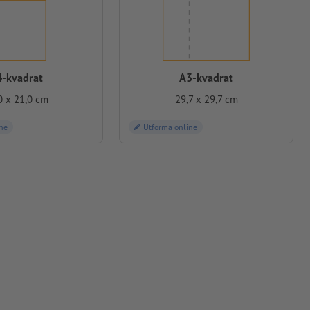
-kvadrat
A3-kvadrat
0 x 21,0 cm
29,7 x 29,7 cm
ne
Utforma online