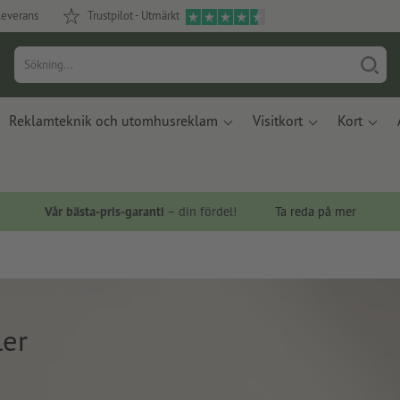
leverans
Trustpilot - Utmärkt
Reklamteknik och utomhusreklam
Visitkort
Kort
Vår bästa-pris-garanti
– din fördel!
Ta reda på mer
er