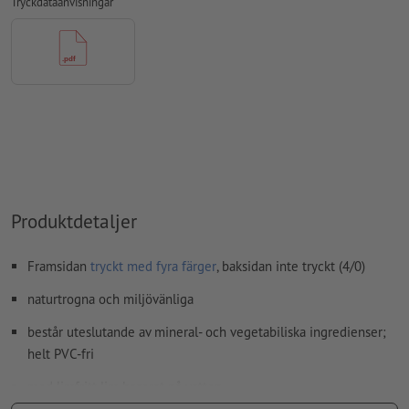
Innehåll från
formulärfält
kommer att tryckas
Tryckdataanvisningar
Hur skapar jag utskriftsdata korrekt?
Produktdetaljer
Framsidan
tryckt med fyra färger
, baksidan inte tryckt (4/0)
naturtrogna och miljövänliga
består uteslutande av mineral- och vegetabiliska ingredienser;
helt PVC-fri
med limfritt lim baserat på vatten