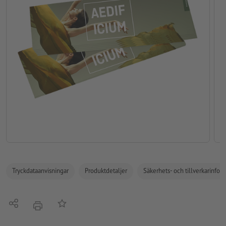
Tryckdataanvisningar
Produktdetaljer
Säkerhets- och tillverkarinfor
Dela
På anteckningslistan
erbjudande