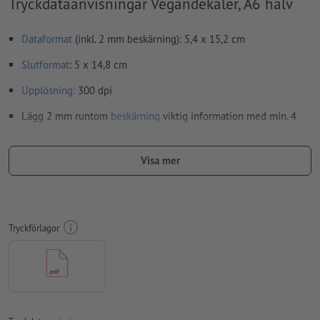
Tryckdataanvisningar Vegandekaler, A6 halv
Dataformat
(inkl. 2 mm beskärning): 5,4 x 15,2 cm
Slutformat
: 5 x 14,8 cm
Upplösning:
300 dpi
Lägg 2 mm runtom
beskärning
viktig information med min. 4
mm avstånd till slutformatet
teckensnitt
måste våra fullständigt inbäddade eller
Visa mer
konverterade till kurvor
färgläge:
CMYK, FOGRA51 (PSO Coated v3) för bestruket papper,
FOGRA52 (PSO Uncoated v3 FOGRA52) för obestruket papper
Tryckförlagor
stavfel och sättningsfel
kontrolleras inte av oss
övertrycksinställningar
kontrolleras inte av oss
kommentarer
raderas och kommer inte att tryckas