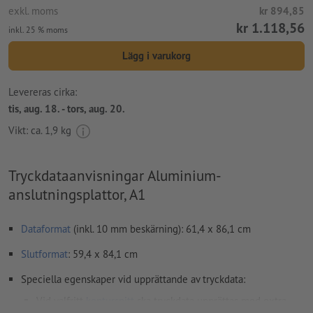
exkl. moms
kr 894,85
kr 1.118,56
inkl. 25 % moms
Lägg i varukorg
Levereras cirka:
tis, aug. 18. - tors, aug. 20.
Vikt: ca.
1,9 kg
Tryckdataanvisningar Aluminium-
anslutningsplattor, A1
Dataformat
(inkl. 10 mm beskärning): 61,4 x 86,1 cm
Slutformat
: 59,4 x 84,1 cm
Speciella egenskaper vid upprättande av tryckdata:
Vid valfritt
kontursnitt
ska tryckdata upprättas med extra