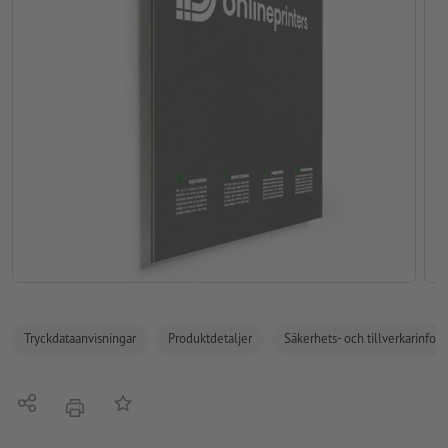
Tryckdataanvisningar
Produktdetaljer
Säkerhets- och tillverkarinfor
Dela
På anteckningslistan
erbjudande