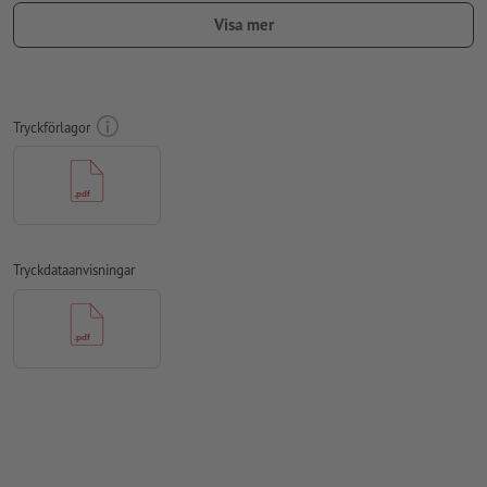
snittkontur
Visa mer
Upplösning:
150 dpi
Lägg 10 mm runtom
beskärning
viktig information med min. 4
mm avstånd till slutformatet
Tryckförlagor
teckensnitt
måste våra fullständigt inbäddade eller
konverterade till kurvor
färgläge:
CMYK, FOGRA51 (PSO Coated v3) för bestruket papper
stavfel och sättningsfel
kontrolleras inte av oss
Tryckdataanvisningar
övertrycksinställningar
kontrolleras inte av oss
kommentarer
raderas och kommer inte att tryckas
Innehåll från
formulärfält
kommer att tryckas
Hur skapar jag utskriftsdata korrekt?