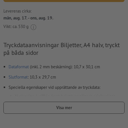
Levereras cirka:
mån, aug. 17. - ons, aug. 19.
Vikt: ca.
530 g
Tryckdataanvisningar Biljetter, A4 halv, tryckt
på båda sidor
Dataformat
(inkl. 2 mm beskärning): 10,7 x 30,1 cm
Slutformat
: 10,3 x 29,7 cm
Speciella egenskaper vid upprättande av tryckdata:
Numrering 6-siffrig (inga bokstäver eller specialtecken)
och/eller perforering (även flerfaldiga)
Visa mer
Placeringen för numrering och perforering kan väljas fritt
Orientering för numrering och perforering horisontellt eller