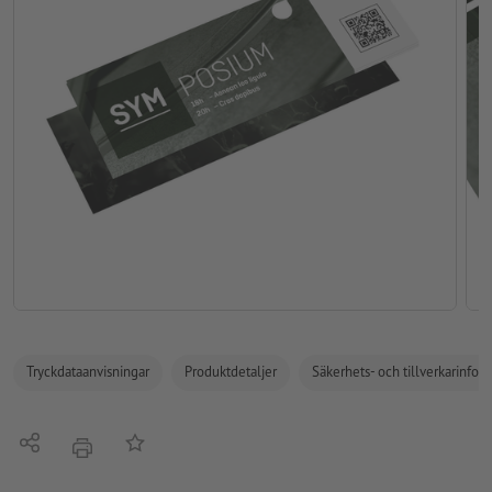
Tryckdataanvisningar
Produktdetaljer
Säkerhets- och tillverkarinfor
Dela
På anteckningslistan
erbjudande