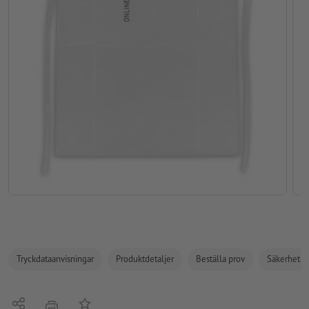
Tryckdataanvisningar
Produktdetaljer
Beställa prov
Säkerhets- 
Dela
På anteckningslistan
erbjudande