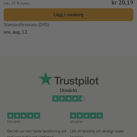
kr 20,19
inkl. 25 % moms
Lägg i varukorg
Standardleverans (DPD)
ons, aug. 12.
Utmärkt
Utmärkt
Utmärkt
Ut
Det här var min fjärde beställning och
Lätt att beställa och otroligt snabb
Sn
tack vare tydlig och lättfattad
leverans.
på