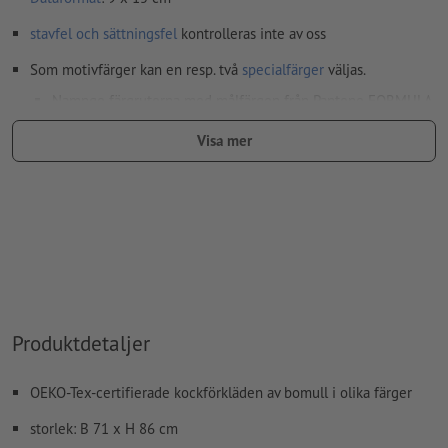
stavfel och sättningsfel
kontrolleras inte av oss
Som motivfärger kan en resp. två
specialfärger
väljas.
Namnge färgrutorna med målfärgen från Pantone FORMULA
GUIDE Solid Coated (t.ex. ”Pantone 286 C”).
Visa mer
Inga metallic- eller neonfärger möjliga.
Bärmaterialet kan lysa igenom vid
tryck med vit färg
Den tryckfärdiga PDF-filen får bara innehålla vektorer; JPEG-
eller TIFF- bilder och -förlagor är inte lämpliga
Ytterligare information och tips om
vektordata
hittar du i
vårt hjälpcenter.
Produktdetaljer
Hur skapar jag utskriftsdata korrekt?
OEKO-Tex-certifierade kockförkläden av bomull i olika färger
storlek: B 71 x H 86 cm