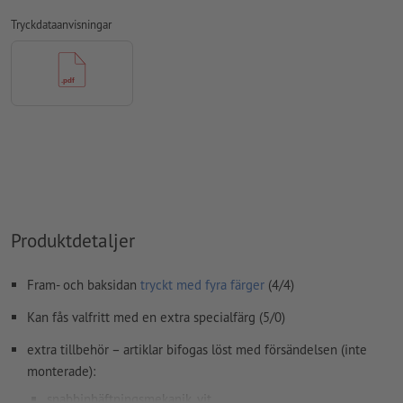
Upplösning:
300 dpi
Tryckdataanvisningar
Lägg 2 mm runtom
beskärning
viktig information med min. 4
mm avstånd till slutformatet
teckensnitt
måste våra fullständigt inbäddade eller
konverterade till kurvor
färgläge:
CMYK, FOGRA51 (PSO Coated v3) för bestruket papper,
FOGRA52 (PSO Uncoated v3 FOGRA52) för obestruket papper
stavfel och sättningsfel
kontrolleras inte av oss
övertrycksinställningar
kontrolleras inte av oss
Produktdetaljer
kommentarer
raderas och kommer inte att tryckas
Fram- och baksidan
tryckt med fyra färger
(4/4)
Innehåll från
formulärfält
kommer att tryckas
Kan fås valfritt med en extra specialfärg (5/0)
Hur skapar jag utskriftsdata korrekt?
extra tillbehör – artiklar bifogas löst med försändelsen (inte
monterade):
snabbinhäftningsmekanik, vit