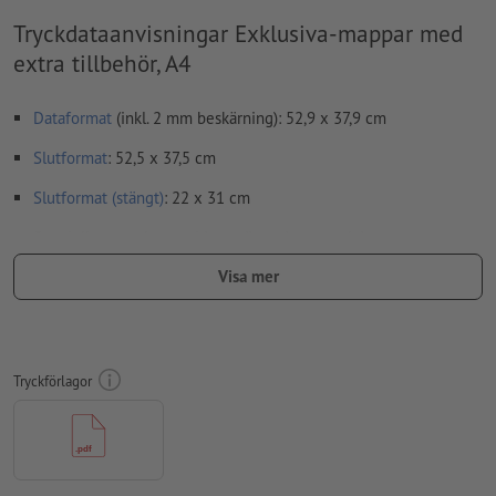
Tryckdataanvisningar Exklusiva-mappar med
extra tillbehör, A4
Dataformat
(inkl. 2 mm beskärning): 52,9 x 37,9 cm
Slutformat
: 52,5 x 37,5 cm
Slutformat (stängt)
: 22 x 31 cm
Speciella egenskaper vid upprättande av tryckdata:
Ta bort stanskonturen från nedladdningsförlagan, innan du
Visa mer
skapar dina tryckdata.
Vi ber dig förtydliga stanskonturens läge med hjälp av en
ytterligare fil (info-fil).
Tryckförlagor
Vid
partiella förädlingar
som UV-lack eller relieflack ska ett
separat färgfält upprättas med en erforderlig beteckning i
tryckdatafilen.