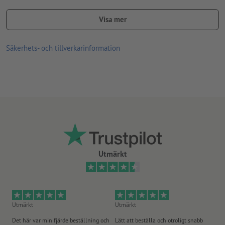
trekantsficka, transparent
Visa mer
visitkortsficka, transparent
Säkerhets- och tillverkarinformation
CD-ficka, transparent
Vi ber dig beakta att skrivbarheten på den förädlade ytan inte
längre kan garanteras vid cellofanering.
Levereras: Färdigstansade/räfflade och plant liggande
Tryckprodukter på recyclingpapper är klimatneutrala utan
tilläggsavgift –
ytterligare info
Utmärkt
Utmärkt
Utmärkt
Ut
Det här var min fjärde beställning och
Lätt att beställa och otroligt snabb
Sn