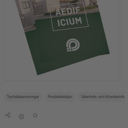
Tryckdataanvisningar
Produktdetaljer
Säkerhets- och tillverkarinfor
Dela
På anteckningslistan
erbjudande