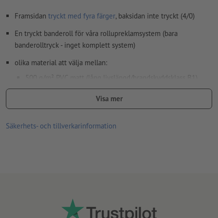
Framsidan
tryckt med fyra färger
, baksidan inte tryckt (4/0)
En tryckt banderoll för våra rollupreklamsystem (bara
banderolltryck - inget komplett system)
olika material att välja mellan:
500 g/m² PVC matt (lång livslängd/brandskyddsklass B1)
260 g/m² polyesterväv (lång
Visa mer
livslängd/antistatisk/brandskyddsklass B1)
Har du redan ett rollup-system och behöver bara ett nytt
Säkerhets- och tillverkarinformation
banderollmotiv? Inget problem! Med våra banderolltryck av
polyesterväv som inte släpper igenom ljus eller antistatisk
polyesterväv med lång livslängd är du utrustad på bästa sätt.
Upplaga per version, t.ex. två versioner med en upplaga på
10.000 motsvarar en leverans på 20.000 exemplar