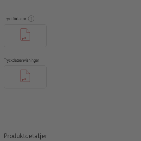
Lägg 10 mm runtom
beskärning
viktig information med min. 10
mm avstånd till slutformatet
Tryckförlagor
teckensnitt
måste våra fullständigt inbäddade eller
konverterade till kurvor
färgläge:
CMYK, FOGRA51 (PSO Coated v3)
stavfel och sättningsfel
kontrolleras inte av oss
Tryckdataanvisningar
övertrycksinställningar
kontrolleras inte av oss
kommentarer
raderas och kommer inte att tryckas
Innehåll från
formulärfält
kommer att tryckas
Hur skapar jag utskriftsdata korrekt?
Produktdetaljer