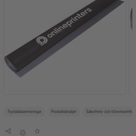
Tryckdataanvisningar
Produktdetaljer
Säkerhets- och tillverkarinfor
Dela
På anteckningslistan
erbjudande