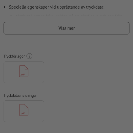
Speciella egenskaper vid upprättande av tryckdata:
Motivet limmas från insidan på en glasflaska och ses från
utsidan, nödvändiga tryckdata för speglingen övertar vi för
Visa mer
dig
Upplösning:
300 dpi
Lägg 2 mm runtom
beskärning
viktig information med min. 4
Tryckförlagor
mm avstånd till slutformatet
färgläge:
CMYK, FOGRA51 (PSO Coated v3) för bestruket papper
stavfel och sättningsfel
kontrolleras inte av oss
övertrycksinställningar
kontrolleras inte av oss
Tryckdataanvisningar
Transparenser
ska generellt reduceras
kommentarer
raderas och kommer inte att tryckas
Innehåll från
formulärfält
kommer att tryckas