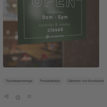
Tryckdataanvisningar
Produktdetaljer
Säkerhets- och tillverkarinfor
Dela
På anteckningslistan
erbjudande