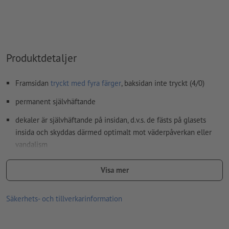
Hur skapar jag utskriftsdata korrekt?
Produktdetaljer
Framsidan
tryckt med fyra färger
, baksidan inte tryckt (4/0)
permanent självhäftande
dekaler är självhäftande på insidan, d.v.s. de fästs på glasets
insida och skyddas därmed optimalt mot väderpåverkan eller
vandalism
reklambudskap kan enkelt läsas från utsidan
Visa mer
perfekt för att skymma sikten utifrån, för dekoration eller
klassiska reklamdekaler bakom glas
Säkerhets- och tillverkarinformation
god UV- och temperaturhållfasthet