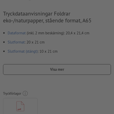
Tryckdataanvisningar Foldrar
eko-/naturpapper, stående format, A65
Dataformat
(inkl. 2 mm beskärning): 20,4 x 21,4 cm
Slutformat
: 20 x 21 cm
Slutformat (stängt)
: 10 x 21 cm
Speciella egenskaper vid upprättande av tryckdata:
Skapa inte tryckfiler för foldrar som enkelsidor, utan som
Visa mer
färdigmonterade inner- och yttersidor - se datablad
viklinjer
kan inte kontrolleras
vi kan tyvärr inte alltid ta hänsyn till
löpriktning
Tryckförlagor
För att motivet i den färdiga trycktprodukten inte ska hamna
upp och ner, ska man i tryckdata ta hänsyn till
läsriktningen