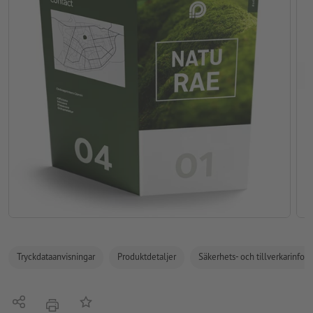
Tryckdataanvisningar
Produktdetaljer
Säkerhets- och tillverkarinfor
Dela
På anteckningslistan
erbjudande