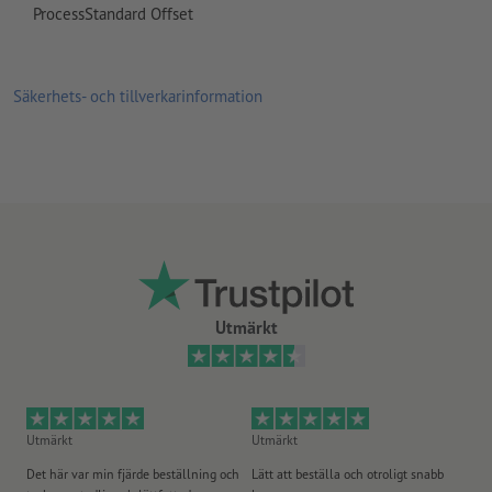
ProcessStandard Offset
Hur skapar jag utskriftsdata korrekt?
Säkerhets- och tillverkarinformation
Utmärkt
Utmärkt
Utmärkt
Ut
Det här var min fjärde beställning och
Lätt att beställa och otroligt snabb
Sn