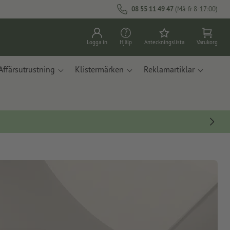
08 55 11 49 47
(Må-fr 8-17:00)
Logga in
Hjälp
Anteckningslista
Varukorg
Affärsutrustning
Klistermärken
Reklamartiklar