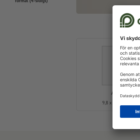
format (4-sidigt)
A65
9,8 x 21,0 cm