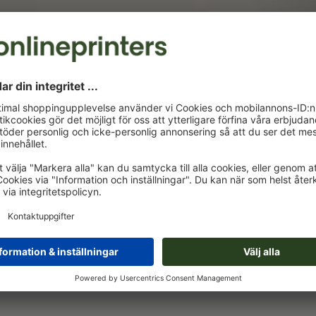
A65
9,9 x 21,0 cm
10,