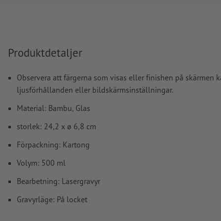
Ytterligare information och tips om
vektordata
hittar du i 
hjälpcenter.
stavfel och sättningsfel
kontrolleras inte av oss
Produktdetaljer
Hur skapar jag utskriftsdata korrekt?
Observera att färgerna som visas eller finishen på skärmen k
ljusförhållanden eller bildskärmsinställningar.
Material: Bambu, Glas
storlek: 24,2 x ø 6,8 cm
Förpackning: Kartong
Volym: 500 ml
Bearbetning: Lasergravyr
Gravyrläge: På locket