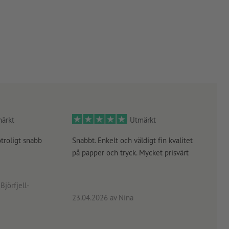
ärkt
Utmärkt
otroligt snabb
Snabbt. Enkelt och väldigt fin kvalitet
Orde
på papper och tryck. Mycket prisvärt
kontr
rätt
angiv
Björfjell-
23.04.2026
av Nina
24.0