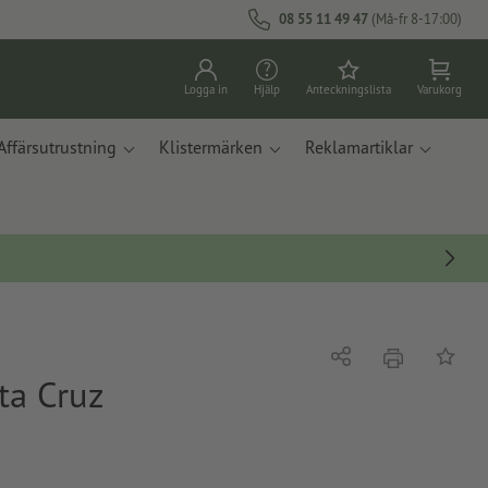
08 55 11 49 47
(Må-fr 8-17:00)
Logga in
Hjälp
Anteckningslista
Varukorg
Affärsutrustning
Klistermärken
Reklamartiklar
erbjudande
Dela
På ante
ta Cruz