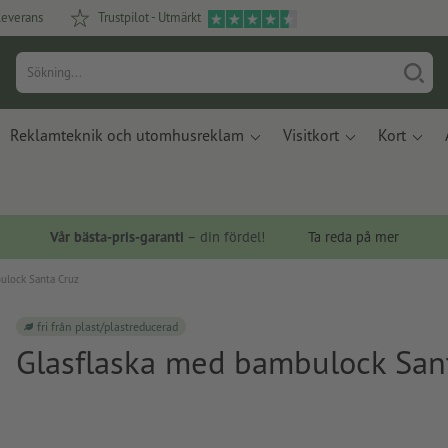
leverans
Trustpilot - Utmärkt
Reklamteknik och utomhusreklam
Visitkort
Kort
Vår bästa-pris-garanti
– din fördel!
Ta reda på mer
ulock Santa Cruz
fri från plast/plastreducerad
Glasflaska med bambulock San