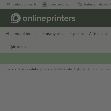
Bästa-pris-garanti
Egen produktion
Kostnadsfri standard
Alla produkter
Broschyrer
Flyers
Affischer
Tjänster
Startsida
Reklamartiklar
Hemma
Vattenflaskor & glas
Glasflaska med bamb