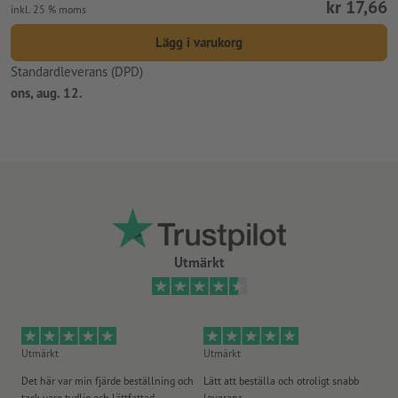
kr 17,66
inkl. 25 % moms
Lägg i varukorg
Standardleverans (DPD)
ons, aug. 12.
Utmärkt
Utmärkt
Utmärkt
Ut
Det här var min fjärde beställning och
Lätt att beställa och otroligt snabb
Sn
tack vare tydlig och lättfattad
leverans.
på