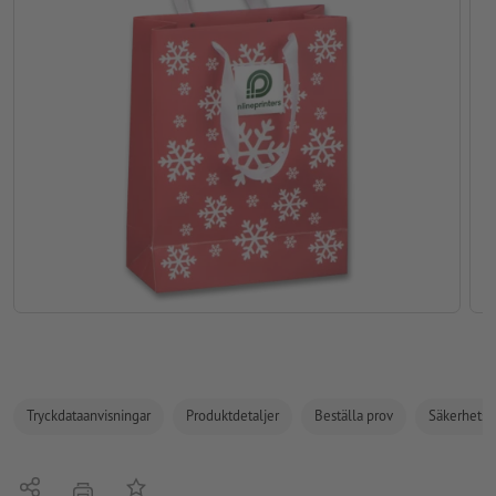
Tryckdataanvisningar
Produktdetaljer
Beställa prov
Säkerhets- 
Dela
På anteckningslistan
erbjudande