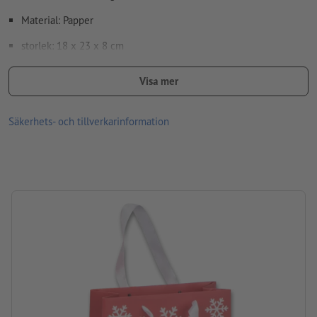
Material: Papper
storlek: 18 x 23 x 8 cm
Förpackning: Inte enskilt förpackad
Visa mer
Bearbetning: Dekal med CMYK-tryck
Säkerhets- och tillverkarinformation
Tryckläge: På ändamålsenligt ställe