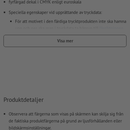
fyrfärgad dekal i CMYK enligt euroskala
Speciella egenskaper vid upprättande av tryckdata:
För att motivet i den färdiga trycktprodukten inte ska hamna
upp och ner, ska man i tryckdata ta hänsyn till
läsriktningen
Upplösning:
300 dpi
Visa mer
teckensnitt
måste våra fullständigt inbäddade eller
konverterade till kurvor
färgläge:
CMYK, FOGRA51 (PSO Coated v3) för bestruket papper
stavfel och sättningsfel
kontrolleras inte av oss
övertrycksinställningar
kontrolleras inte av oss
kommentarer
raderas och kommer inte att tryckas
Produktdetaljer
Innehåll från
formulärfält
kommer att tryckas
Observera att färgerna som visas på skärmen kan skilja sig från
de faktiska produktfärgerna på grund av ljusförhållanden eller
Hur skapar jag utskriftsdata korrekt?
bildskärmsinställningar.