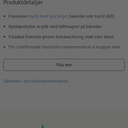
Produktdetaljer
Framsidan
tryckt med fyra färger
, baksidan inte tryckt (4/0)
Kylskåpsskyltar av plåt med häftmagnet på baksidan
Förädlad framsida genom foliekaschering, matt eller blank
För cirkelformade tryckmotiv rekommenderar vi knappar med
en storlek på 37 mm, eftersom sådana motiv på 25 mm knappar
kan ha en decentraliserande, produktionsteknisk effekt.
Visa mer
Observera, att dina tryckdata ska ha en överlappningskant på 5
mm extra i förhållande till slutformatet.
Säkerhets- och tillverkarinformation
Endast ett motiv kan laddas upp för varje tryckbeställning.