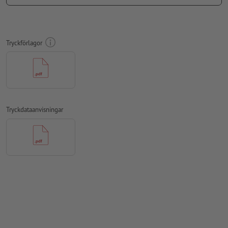
Upplösning:
300 dpi
teckensnitt
måste våra fullständigt inbäddade eller
konverterade till kurvor
Tryckförlagor
färgläge:
CMYK, FOGRA51 (PSO Coated v3) för bestruket papper,
FOGRA52 (PSO Uncoated v3 FOGRA52) för obestruket papper
stavfel och sättningsfel
kontrolleras inte av oss
övertrycksinställningar
kontrolleras inte av oss
Tryckdataanvisningar
kommentarer
raderas och kommer inte att tryckas
Innehåll från
formulärfält
kommer att tryckas
Hur skapar jag utskriftsdata korrekt?