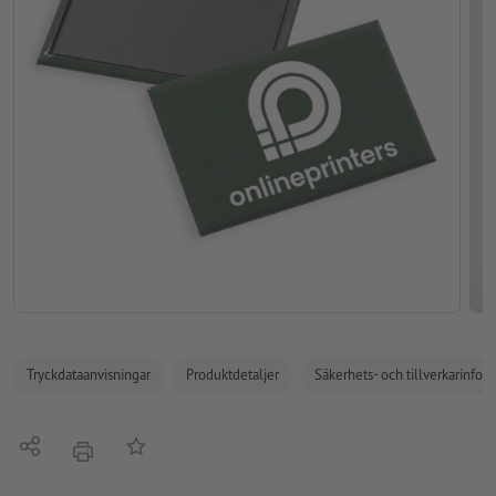
Tryckdataanvisningar
Produktdetaljer
Säkerhets- och tillverkarinfor
Dela
På anteckningslistan
erbjudande