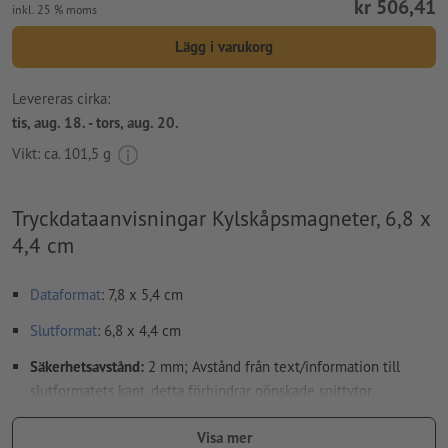
kr 506,41
inkl. 25 % moms
Lägg i varukorg
Levereras cirka:
tis, aug. 18. - tors, aug. 20.
Vikt: ca.
101,5 g
Tryckdataanvisningar Kylskåpsmagneter, 6,8 x
4,4 cm
Dataformat
: 7,8 x 5,4 cm
Slutformat
: 6,8 x 4,4 cm
Säkerhetsavstånd:
2 mm; Avstånd från text/information till
slutformatets kant, detta förhindrar oönskade snittytor.
Teckenstorlek: Min. 8 pt.
Visa mer