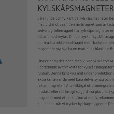
KYLSKÅPSMAGNETER
Våra runda och fyrkantiga kylskåpsmagneter bes
med ditt motiv samt en häftmagnet som är fastsa
sedvanlig foliemagnet har kylskåpsmagneter en st
till och med brytas. Om du trycker kylskåpsmag
det tryckta reklambudskapet mot skador, nötnin
magnetens yta ska ha en matt eller blank optik.
Utvecklar du designen med vilken vi ska trycka 
upprättande av tryckdata för kylskåpsmagneterna
runtom. Denna kant viks inåt under produktion 
extra kanten är därmed bara delvis synlig och h
reklammagneten. Alla (viktiga) utformningseleme
produkt eller ett lustigt slagord ska placeras i 
magneter med ett cirkelformat motiv, rekommend
bli lidande, när vi trycker kylskåpsmagneter. D