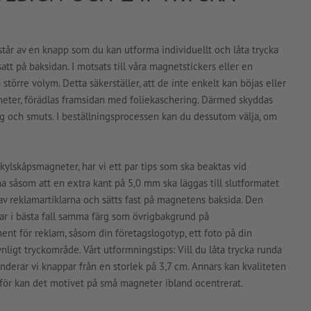
tår av en knapp som du kan utforma individuellt och låta trycka
tt på baksidan. I motsats till våra magnetstickers eller en
örre volym. Detta säkerställer, att de inte enkelt kan böjas eller
neter, förädlas framsidan med foliekaschering. Därmed skyddas
g och smuts. I beställningsprocessen kan du dessutom välja, om
kylskåpsmagneter, har vi ett par tips som ska beaktas vid
 såsom att en extra kant på 5,0 mm ska läggas till slutformatet
av reklamartiklarna och sätts fast på magnetens baksida. Den
ar i bästa fall samma färg som övrigbakgrund på
nt för reklam, såsom din företagslogotyp, ett foto på din
synligt tryckområde. Vårt utformningstips: Vill du låta trycka runda
erar vi knappar från en storlek på 3,7 cm. Annars kan kvaliteten
ärför kan det motivet på små magneter ibland ocentrerat.