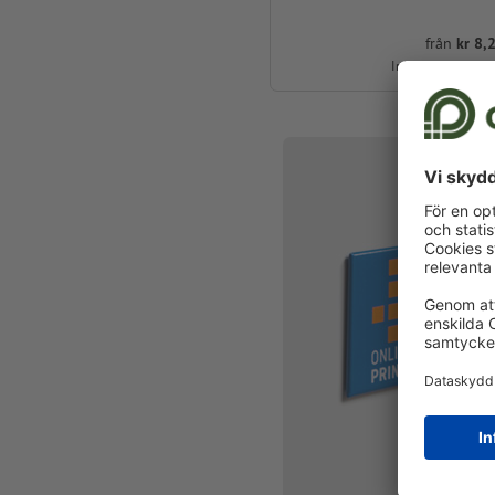
från
kr 8,2
Inkl. moms vid 10