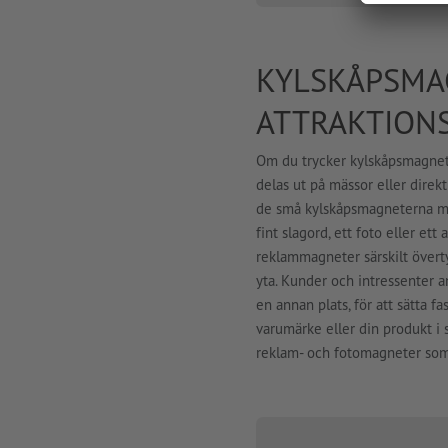
KYLSKÅPSMA
ATTRAKTION
Om du trycker kylskåpsmagneter
delas ut på mässor eller direk
de små kylskåpsmagneterna med 
fint slagord, ett foto eller et
reklammagneter särskilt övert
yta. Kunder och intressenter 
en annan plats, för att sätta f
varumärke eller din produkt i s
reklam- och fotomagneter som 