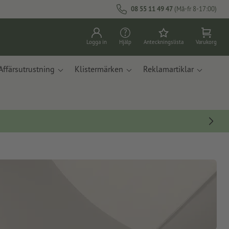
08 55 11 49 47
(Må-fr 8-17:00)
Logga in
Hjälp
Anteckningslista
Varukorg
Affärsutrustning
Klistermärken
Reklamartiklar