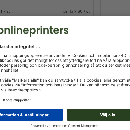
1 / st
från
kr 9,30 / st
000 st.
Inkl. moms vid 10000 st.
PRAKTISKT OCH SAMT
KYLSKÅPSMAGNETER
Vem tycker inte om ett vänligt meddelande på e
köket? Men vad händer, om meddelandet inte k
kylskåpsdörren, utan ligger på golvet? Sätts la
kan de praktiska små hjälpmedlen inte bara fäs
eller whiteboards. Den enda förutsättningen för d
och därför magnetisk. Större magneter är inte b
dekoration, utan kan även tryckas med en trevli
reklammedium, som har en stödfunktion och som
trycks i bra kvalitet Därför är magnetiska rekl
hittar du runda och fyrkantiga magneter i respekt