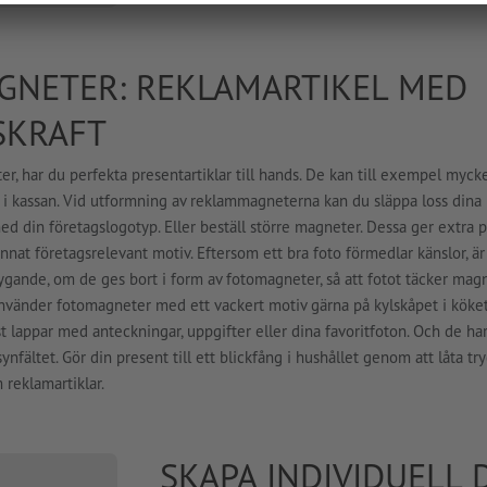
GNETER: REKLAMARTIKEL MED
SKRAFT
, har du perfekta presentartiklar till hands. De kan till exempel myck
t i kassan. Vid utformning av reklammagneterna kan du släppa loss dina i
din företagslogotyp. Eller beställ större magneter. Dessa ger extra pl
t annat företagsrelevant motiv. Eftersom ett bra foto förmedlar känslor, är
ygande, om de ges bort i form av fotomagneter, så att fotot täcker mag
använder fotomagneter med ett vackert motiv gärna på kylskåpet i köket
ast lappar med anteckningar, uppgifter eller dina favoritfoton. Och de har 
ynfältet. Gör din present till ett blickfång i hushållet genom att låta tr
reklamartiklar.
SKAPA INDIVIDUELL 