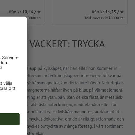
från
kr 10,46 / st
från
kr 14,25 / st
Inkl. moms vid 10000 st.
Inkl. moms vid 10000 st.
IDIGT VACKERT: TRYCKA
 NU
n anteckningslapp på kylskåpet, när han eller hon kommer in i
ommer fram, eftersom anteckningslappen inte längre är kvar på
ppen fast med kylskåpsmagneter, kan detta inte hända. Naturligtvis
tas på kylskåp, magneterna häftar även på bilar, på värmeelement
eras fastsättning är att ytan, på vilken de ska fästa, är metallisk
ara lämpliga för att fästa anteckningar, meddelanden eller för
g slogan. Den som låter trycka kylskåpsmagneter, får därmed ett
 samtidigt är mycket dekorativa, om de är riktigt utformade och
amartiklar även mycket omtyckta av många företag. I vårt sortiment
ive tre olika storlekar.