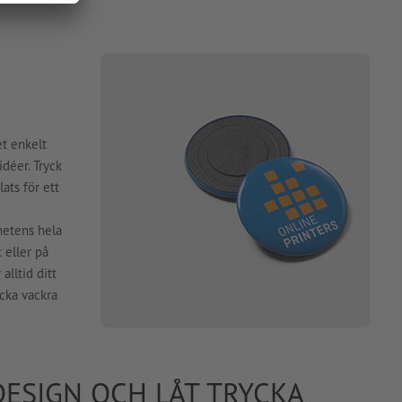
et enkelt
déer. Tryck
ats för ett
netens hela
 eller på
alltid ditt
ycka vackra
DESIGN OCH LÅT TRYCKA