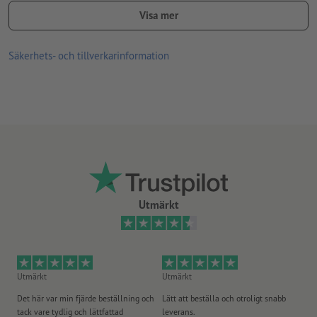
Visa mer
Tack vare ett vegetabiliskt skyddsskikt är materialet mindre
genomträngbart; den mjukas inte så snabbt och är därför också
Säkerhets- och tillverkarinformation
lämplig för fet eller fuktig mat
Leverans: plant liggande, för ihopvikning
Utmärkt
Utmärkt
Utmärkt
Ut
Det här var min fjärde beställning och
Lätt att beställa och otroligt snabb
Sn
tack vare tydlig och lättfattad
leverans.
på