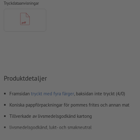
Tryckdataanvisningar
färgläge:
CMYK, FOGRA51 (PSO Coated v3) för bestruket papper
stavfel och sättningsfel
kontrolleras inte av oss
övertrycksinställningar
kontrolleras inte av oss
kommentarer
raderas och kommer inte att tryckas
Innehåll från
formulärfält
kommer att tryckas
Hur skapar jag utskriftsdata korrekt?
Produktdetaljer
Framsidan
tryckt med fyra färger
, baksidan inte tryckt (4/0)
Koniska pappförpackningar för pommes frites och annan mat
Tillverkade av livsmedelsgodkänd kartong
livsmedelsgodkänd, lukt- och smakneutral
100 % komposterbar og genanvendelig