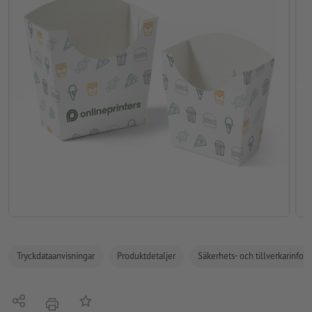
Tryckdataanvisningar
Produktdetaljer
Säkerhets- och tillverkarinfor
Dela
På anteckningslistan
erbjudande