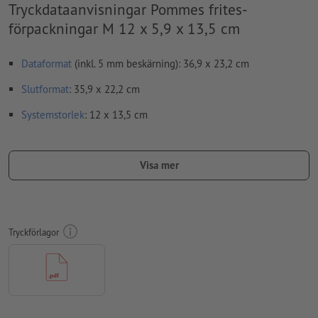
Tryckdataanvisningar Pommes frites-
förpackningar M 12 x 5,9 x 13,5 cm
Dataformat
(inkl. 5 mm beskärning): 36,9 x 23,2 cm
Slutformat
: 35,9 x 22,2 cm
Systemstorlek
: 12 x 13,5 cm
Speciella egenskaper vid upprättande av tryckdata:
viklinjer
kan inte kontrolleras
Visa mer
För att motivet i den färdiga trycktprodukten inte ska hamna
upp och ner, ska man i tryckdata ta hänsyn till
läsriktningen
Upplösning:
300 dpi
Tryckförlagor
Lägg 5 mm runtom
beskärning
viktig information med min. 3
mm avstånd till slutformatet
teckensnitt
måste våra fullständigt inbäddade eller
konverterade till kurvor