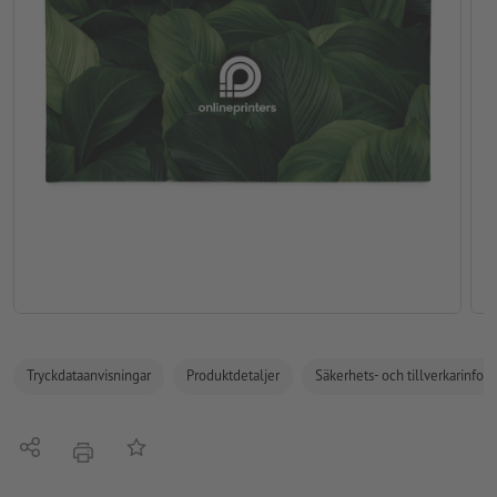
Tryckdataanvisningar
Produktdetaljer
Säkerhets- och tillverkarinfor
Dela
På anteckningslistan
erbjudande