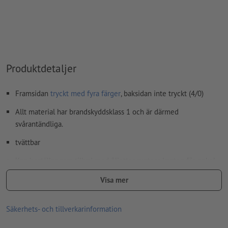
Produktdetaljer
Framsidan
tryckt med fyra färger
, baksidan inte tryckt (4/0)
Allt material har brandskyddsklass 1 och är därmed
svårantändliga.
tvättbar
Kan beställas som tillval med öljetter runtom kanten för enkel
montering (avståndet mellan öljetterna är ca. 50 cm).
Visa mer
Öglor bearbetas enligt läsriktningen
Säkerhets- och tillverkarinformation
Tilläggsartikel som tillval: Spännsats
Beroende på storleken på presenningen får du det optimala