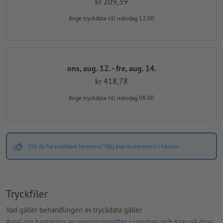
kr 209,39
Ange tryckdata
till måndag 12:00
ons, aug. 12. - fre, aug. 14.
kr 418,78
Ange tryckdata
till måndag 08:00
Vill du ha snabbare leverans? Välj expressleverans i kassan.
Tryckfiler
Vad gäller behandlingen av tryckdata gäller
Avtal om hantering av personuppgifter i uppdrag
och
Krav på dina