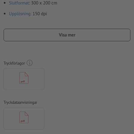
Slutformat
: 300 x 200 cm
Upplösning:
150 dpi
Lägg 10 mm runtom
beskärning
viktig information med min. 50
mm avstånd till slutformatet
Visa mer
teckensnitt
måste våra fullständigt inbäddade eller
konverterade till kurvor
färgläge:
CMYK, FOGRA51 (PSO Coated v3)
Tryckförlagor
stavfel och sättningsfel
kontrolleras inte av oss
övertrycksinställningar
kontrolleras inte av oss
kommentarer
raderas och kommer inte att tryckas
Tryckdataanvisningar
Innehåll från
formulärfält
kommer att tryckas
Hur skapar jag utskriftsdata korrekt?