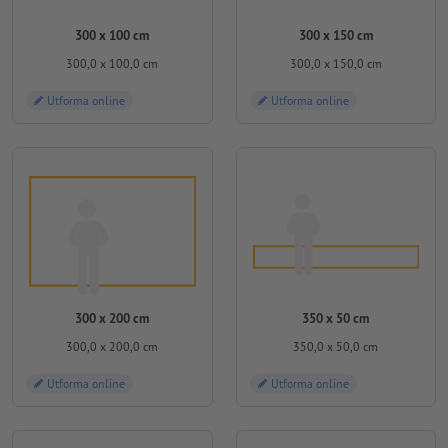
300 x 100 cm
300 x 150 cm
300,0 x 100,0 cm
300,0 x 150,0 cm
Utforma online
Utforma online
300 x 200 cm
350 x 50 cm
300,0 x 200,0 cm
350,0 x 50,0 cm
Utforma online
Utforma online