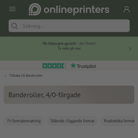
Vår bästa-pris-garanti
– din fördel!
Ta reda på mer
Tillbaka till
Banderoller
Banderoller, 4/0-färgade
Fri formatinmatning
Stående-/liggande format
Kvadratiska format