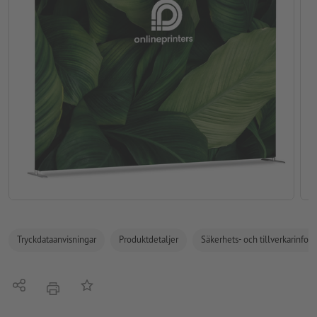
Tryckdataanvisningar
Produktdetaljer
Säkerhets- och tillverkarinfor
Dela
På anteckningslistan
erbjudande