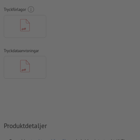
Tryckförlagor
teckensnitt
måste våra fullständigt inbäddade eller
konverterade till kurvor
färgläge:
CMYK, FOGRA51 (PSO Coated v3) för bestruket papper
stavfel och sättningsfel
kontrolleras inte av oss
Tryckdataanvisningar
övertrycksinställningar
kontrolleras inte av oss
kommentarer
raderas och kommer inte att tryckas
Innehåll från
formulärfält
kommer att tryckas
Hur skapar jag utskriftsdata korrekt?
Produktdetaljer