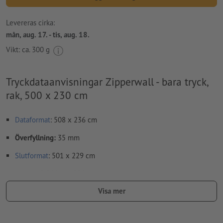
Levereras cirka:
mån, aug. 17. - tis, aug. 18.
Vikt: ca.
300 g
Tryckdataanvisningar Zipperwall - bara tryck,
rak, 500 x 230 cm
Dataformat
: 508 x 236 cm
Överfyllning:
35 mm
Slutformat
: 501 x 229 cm
storlek: B 500 x H 230 cm
Visa mer
Upplösning:
150 dpi
Lägg 0 mm runtom
beskärning
viktig information med min. 100
mm avstånd till slutformatet