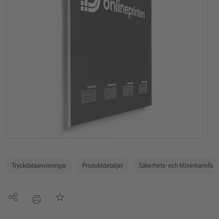
Tryckdataanvisningar
Produktdetaljer
Säkerhets- och tillverkarinfor
Dela
På anteckningslistan
erbjudande