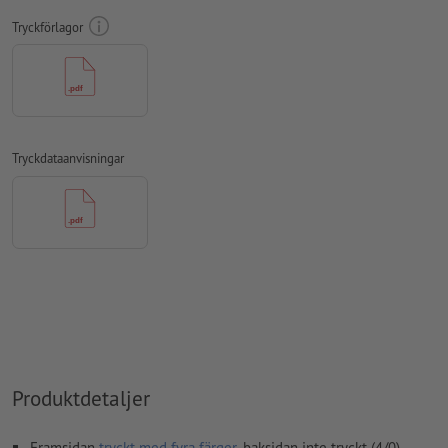
mm avstånd till slutformatet
Tryckförlagor
teckensnitt
måste våra fullständigt inbäddade eller
konverterade till kurvor
färgläge:
CMYK, FOGRA51 (PSO Coated v3) för bestruket papper
stavfel och sättningsfel
kontrolleras inte av oss
Tryckdataanvisningar
övertrycksinställningar
kontrolleras inte av oss
kommentarer
raderas och kommer inte att tryckas
Innehåll från
formulärfält
kommer att tryckas
Hur skapar jag utskriftsdata korrekt?
Produktdetaljer
Framsidan
tryckt med fyra färger
, baksidan inte tryckt (4/0)