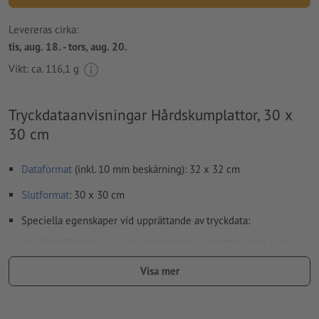
Levereras cirka:
tis, aug. 18. - tors, aug. 20.
Vikt: ca.
116,1 g
Tryckdataanvisningar Hårdskumplattor, 30 x
30 cm
Dataformat
(inkl. 10 mm beskärning): 32 x 32 cm
Slutformat
: 30 x 30 cm
Speciella egenskaper vid upprättande av tryckdata:
Vid valfritt
kontursnitt
ska tryckdata upprättas med extra
snittkontur
Visa mer
Upplösning:
150 dpi
Lägg 10 mm runtom
beskärning
viktig information med min. 4