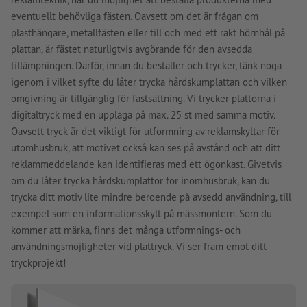
eventuellt behövliga fästen. Oavsett om det är frågan om
plasthängare, metallfästen eller till och med ett rakt hörnhål på
plattan, är fästet naturligtvis avgörande för den avsedda
tillämpningen. Därför, innan du beställer och trycker, tänk noga
igenom i vilket syfte du låter trycka hårdskumplattan och vilken
omgivning är tillgänglig för fastsättning. Vi trycker plattorna i
digitaltryck med en upplaga på max. 25 st med samma motiv.
Oavsett tryck är det viktigt för utformning av reklamskyltar för
utomhusbruk, att motivet också kan ses på avstånd och att ditt
reklammeddelande kan identifieras med ett ögonkast. Givetvis
om du låter trycka hårdskumplattor för inomhusbruk, kan du
trycka ditt motiv lite mindre beroende på avsedd användning, till
exempel som en informationsskylt på mässmontern. Som du
kommer att märka, finns det många utformnings- och
användningsmöjligheter vid plattryck. Vi ser fram emot ditt
tryckprojekt!