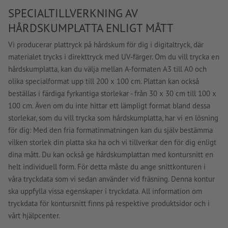
SPECIALTILLVERKNING AV
HÅRDSKUMPLATTA ENLIGT MÅTT
Vi producerar plattryck på hårdskum för dig i digitaltryck, där
materialet trycks i direkttryck med UV-färger. Om du vill trycka en
hårdskumplatta, kan du välja mellan A-formaten A3 till A0 och
olika specialformat upp till 200 x 100 cm. Plattan kan också
beställas i färdiga fyrkantiga storlekar - från 30 x 30 cm till 100 x
100 cm. Även om du inte hittar ett lämpligt format bland dessa
storlekar, som du vill trycka som hårdskumplatta, har vi en lösning
för dig: Med den fria formatinmatningen kan du själv bestämma
vilken storlek din platta ska ha och vi tillverkar den för dig enligt
dina mått. Du kan också ge hårdskumplattan med kontursnitt en
helt individuell form. För detta måste du ange snittkonturen i
våra tryckdata som vi sedan använder vid fräsning. Denna kontur
ska uppfylla vissa egenskaper i tryckdata. All information om
tryckdata för kontursnitt finns på respektive produktsidor och i
vårt hjälpcenter.