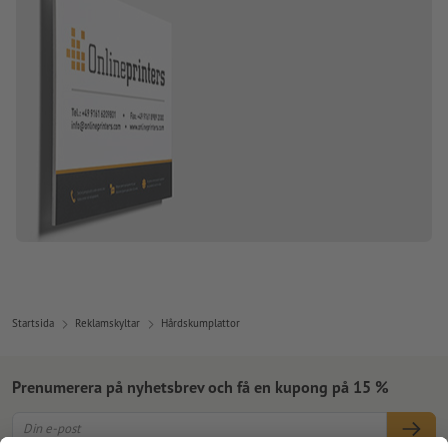
Startsida
Reklamskyltar
Hårdskumplattor
Prenumerera på nyhetsbrev och få en kupong på 15 %