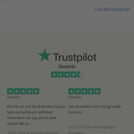
Visa alla kategorier
Utmärkt
Utmärkt
Utmärkt
Ut
Det här var min fjärde beställning och
Lätt att beställa och otroligt snabb
Sn
tack vare tydlig och lättfattad
leverans.
på
information har jag, som är total
amatör, fått pr...
03.06.2026
av Cecilia Björfjell-
14.07.2026
av Anhelina Brorsson
Klingberg
23