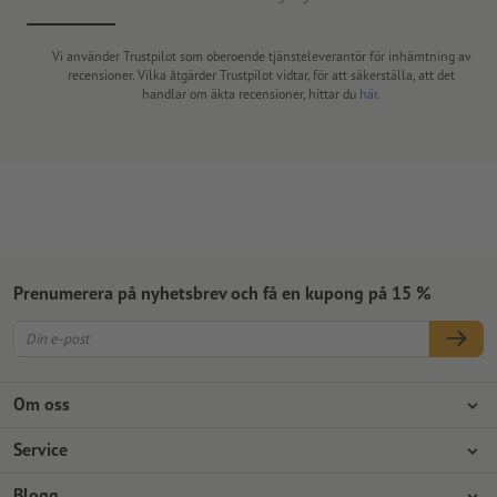
Vi använder Trustpilot som oberoende tjänsteleverantör för inhämtning av
recensioner. Vilka åtgärder Trustpilot vidtar, för att säkerställa, att det
handlar om äkta recensioner, hittar du
här
.
Prenumerera på nyhetsbrev och få en kupong på 15 %
Om oss
Företag
Service
Press
Betalningsalternativ
Blogg