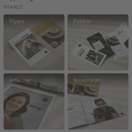
VISA ALLT
Flyers
Foldrar
Affischer
Broschyrer