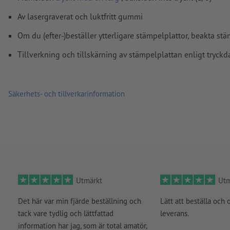
Av lasergraverat och luktfritt gummi
Om du (efter-)beställer ytterligare stämpelplattor, beakta stä
Tillverkning och tillskärning av stämpelplattan enligt tryckd
Säkerhets- och tillverkarinformation
Utmärkt
Utm
Det här var min fjärde beställning och
Lätt att beställa och 
tack vare tydlig och lättfattad
leverans.
information har jag, som är total amatör,