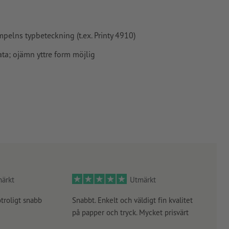
mpelns typbeteckning (t.ex. Printy 4910)
ata; ojämn yttre form möjlig
ärkt
Utmärkt
otroligt snabb
Snabbt. Enkelt och väldigt fin kvalitet
Orde
på papper och tryck. Mycket prisvärt
kontr
rätt