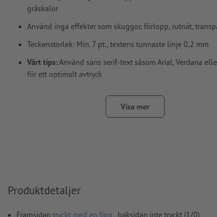
gråskalor
Använd inga effekter som skuggor, förlopp, rutnät, transp
Teckenstorlek: Min. 7 pt., textens tunnaste linje 0,2 mm
Vårt tips:
Använd sans serif-text såsom Arial, Verdana elle
för ett optimalt avtryck
Avstånd motiv till slutformat: Min. 1 mm
Visa mer
Linjetjocklek: Min. 1 pt. (0,4 mm)
Upplösning:
600 dpi
Hur skapar jag utskriftsdata korrekt?
Produktdetaljer
Framsidan
tryckt med en färg
, baksidan inte tryckt (1/0)