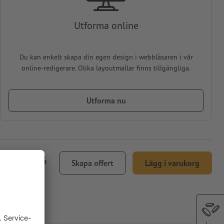
Utforma online
Du kan enkelt skapa din egen design i webbläsaren i vår
online-redigerare. Olika layoutmallar finns tillgängliga.
Utforma nu
kr 226,06
Skapa offert
Lägg i varukorg
inkl. 25 % moms