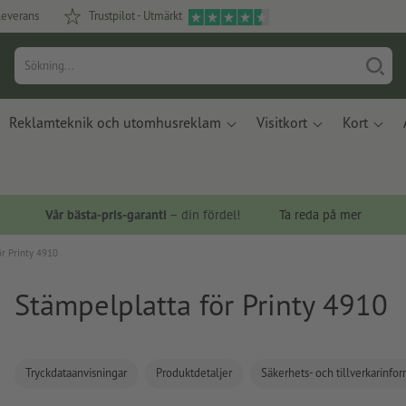
leverans
Trustpilot - Utmärkt
Reklamteknik och utomhusreklam
Visitkort
Kort
Vår bästa-pris-garanti
– din fördel!
Ta reda på mer
ör Printy 4910
Stämpelplatta för Printy 4910
Tryckdataanvisningar
Produktdetaljer
Säkerhets- och tillverkarinfo