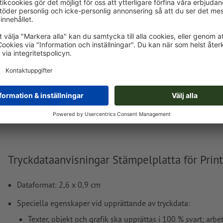
Stämpelplatta för Printy 4910
Trodat Printy 4910
Trodat Printy 4911
T
Trodat Printy 4912
Tryckdataanvisningar Stämpelplatta för Prin
Dataformat: 2,6 x 0,9 cm
Speciella egenskaper vid upprättande av tryckdata:
Texter, objekt och grafik ska upprättas i 100 % svart; arbe