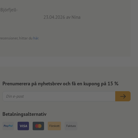
angiv
Björfjell-
23.04.2026
av Nina
24.0
recensioner, hittar du
här
.
Prenumerera på nyhetsbrev och få en kupong på 15 %
Betalningsalternativ
Förskott
Faktura