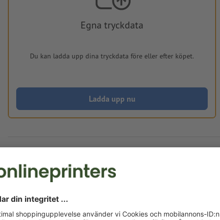
Egna tryckdata
Du kan ladda upp dina tryckdata före eller efter köpet.
Ladda upp nu
Levereras cirka:
kr 180,85
fre, aug. 14. - tis, aug. 18.
exkl. moms
Vikt: ca.
50 g