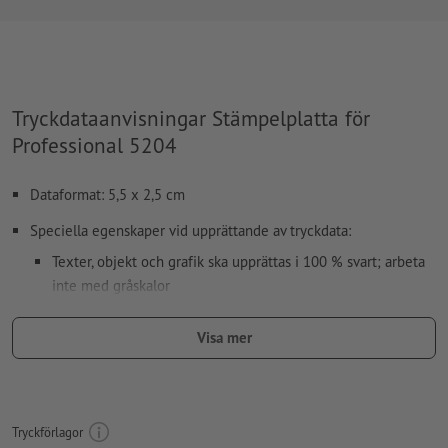
Tryckdataanvisningar Stämpelplatta för
Professional 5204
Dataformat: 5,5 x 2,5 cm
Speciella egenskaper vid upprättande av tryckdata:
Texter, objekt och grafik ska upprättas i 100 % svart; arbeta
inte med gråskalor
Använd inga effekter som skuggor, förlopp, rutnät,
Visa mer
transparenser osv.
Teckenstorlek: Min. 7 pt., textens tunnaste linje 0,2 mm
Vårt tips:
Använd sans serif-text såsom Arial, Verdana eller
Tryckförlagor
Helvetica för ett optimalt avtryck