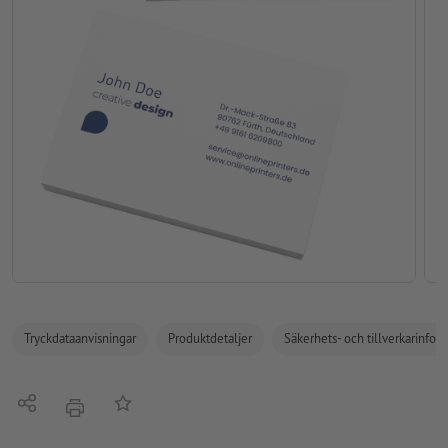
Tryckdataanvisningar
Produktdetaljer
Säkerhets- och tillverkarinfor
Dela
På anteckningslistan
erbjudande