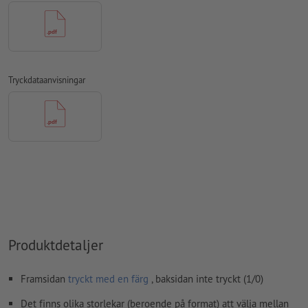
Avstånd motiv till slutformat: Min. 1 mm
Linjetjocklek: Min. 1 pt. (0,4 mm)
Upplösning:
600 dpi
Tryckdataanvisningar
Hur skapar jag utskriftsdata korrekt?
Produktdetaljer
Framsidan
tryckt med en färg
, baksidan inte tryckt (1/0)
Det finns olika storlekar (beroende på format) att välja mellan