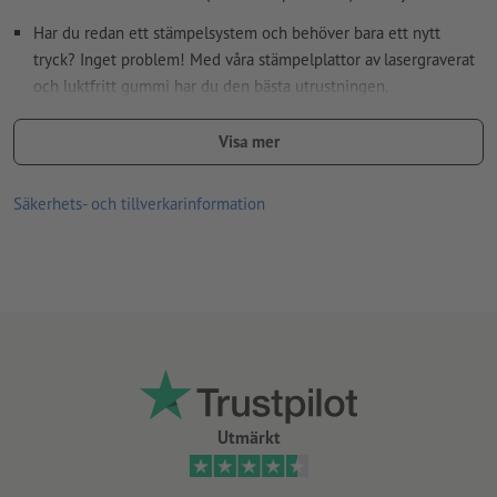
Har du redan ett stämpelsystem och behöver bara ett nytt
tryck? Inget problem! Med våra stämpelplattor av lasergraverat
och luktfritt gummi har du den bästa utrustningen.
Om du (efter-)beställer ytterligare stämpelplattor, beakta
Visa mer
stämpelns typbeteckning (t.ex. Printy 4910)
Tillverkning och tillskärning av stämpelplattan enligt tryckdata;
Säkerhets- och tillverkarinformation
ojämn yttre form möjlig
Utmärkt