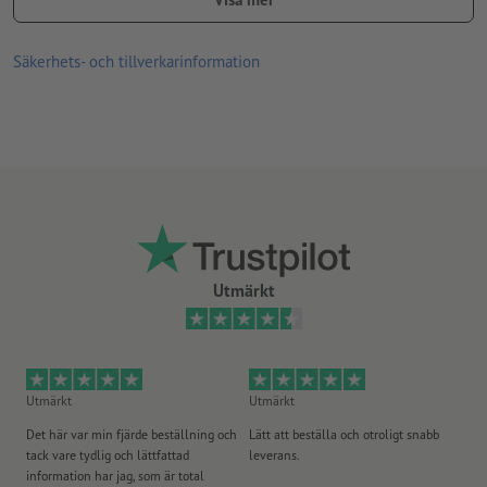
men inte vikt)
Säkerhets- och tillverkarinformation
Utmärkt
Utmärkt
Utmärkt
Ut
Det här var min fjärde beställning och
Lätt att beställa och otroligt snabb
Sn
tack vare tydlig och lättfattad
leverans.
på
information har jag, som är total