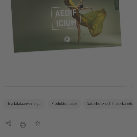
Tryckdataanvisningar
Produktdetaljer
Säkerhets- och tillverkarinfor
Dela
På anteckningslistan
erbjudande