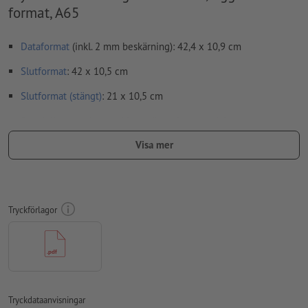
format, A65
Dataformat
(inkl. 2 mm beskärning): 42,4 x 10,9 cm
Slutformat
: 42 x 10,5 cm
Slutformat (stängt)
: 21 x 10,5 cm
Speciella egenskaper vid upprättande av tryckdata:
Skapa inte tryckfiler för foldrar som enkelsidor, utan som
Visa mer
färdigmonterade inner- och yttersidor - se datablad
viklinjer
kan inte kontrolleras
vi kan tyvärr inte alltid ta hänsyn till
löpriktning
Tryckförlagor
För att motivet i den färdiga trycktprodukten inte ska hamna
upp och ner, ska man i tryckdata ta hänsyn till
läsriktningen
Upplösning:
300 dpi
Lägg 2 mm runtom
beskärning
viktig information med min. 4
Tryckdataanvisningar