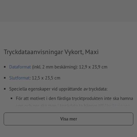
Tryckdataanvisningar Vykort, Maxi
Dataformat
(inkl. 2 mm beskärning): 12,9 x 23,9 cm
Slutformat
: 12,5 x 23,5 cm
Speciella egenskaper vid upprättande av tryckdata:
För att motivet i den färdiga trycktprodukten inte ska hamna
upp och ner, ska man i tryckdata ta hänsyn till
läsriktningen
Upplösning:
300 dpi
Visa mer
Lägg 2 mm runtom
beskärning
viktig information med min. 4
mm avstånd till slutformatet