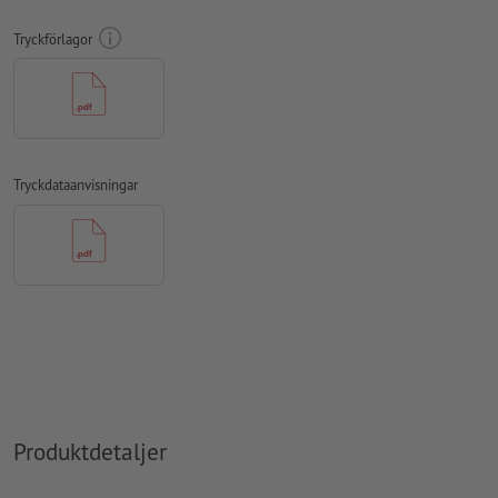
teckensnitt
måste våra fullständigt inbäddade eller
Tryckförlagor
konverterade till kurvor
färgläge:
CMYK, FOGRA51 (PSO Coated v3) för bestruket papper,
FOGRA52 (PSO Uncoated v3 FOGRA52) för obestruket papper
stavfel och sättningsfel
kontrolleras inte av oss
Tryckdataanvisningar
övertrycksinställningar
kontrolleras inte av oss
kommentarer
raderas och kommer inte att tryckas
Innehåll från
formulärfält
kommer att tryckas
Hur skapar jag utskriftsdata korrekt?
Produktdetaljer