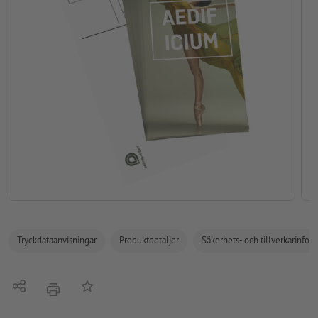
Tryckdataanvisningar
Produktdetaljer
Säkerhets- och tillverkarinfor
Dela
På anteckningslistan
erbjudande