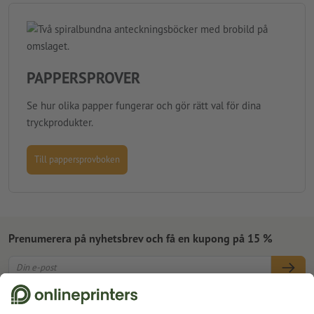
PAPPERSPROVER
Se hur olika papper fungerar och gör rätt val för dina
tryckprodukter.
Till pappersprovboken
Prenumerera på nyhetsbrev och få en kupong på 15 %
Om oss