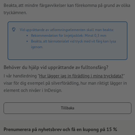
Beakta, att mindre färgavvikelser kan förekomma på grund av olika
tryckämnen.
Vid upprättande av utformningselementen skall man beakta:
Rekommendation för linjetjocklek: Minst 0,3 mm
Beakta, att bärmaterialet vid tryck med vit färg kan lysa
igenom.
Behöver du hjälp vid upprättande av fulltonsfärg?
I vår handledning "
Hur lägger jag in förädling i mina tryckdata?
"
visar för dig exempel på silverförädling, hur man riktigt lägger in
element och nivåer i InDesign.
Tillbaka
Prenumerera på nyhetsbrev och få en kupong på 15 %