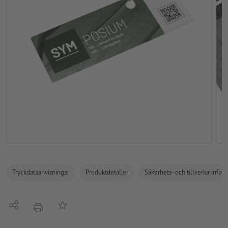
Tryckdataanvisningar
Produktdetaljer
Säkerhets- och tillverkarinfor
Dela
På anteckningslistan
erbjudande