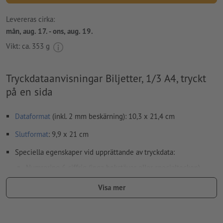
Levereras cirka:
mån, aug. 17. - ons, aug. 19.
Vikt: ca.
353 g
Tryckdataanvisningar Biljetter, 1/3 A4, tryckt
på en sida
Dataformat
(inkl. 2 mm beskärning): 10,3 x 21,4 cm
Slutformat
: 9,9 x 21 cm
Speciella egenskaper vid upprättande av tryckdata:
Numrering 6-siffrig (inga bokstäver eller specialtecken)
och/eller perforering (även flerfaldiga)
Visa mer
Placeringen för numrering och perforering kan väljas fritt
Orientering för numrering och perforering horisontellt eller