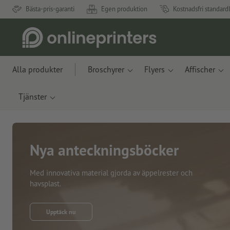
Bästa-pris-garanti
Egen produktion
Kostnadsfri standard
Alla produkter
Broschyrer
Flyers
Affischer
Tjänster
Nya anteckningsböcker
Med innovativa material gjorda av äppelrester och
havsplast.
Upptäck nu