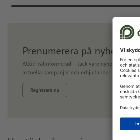
Prenumerera på nyhetsbre
Alltid välinformerad – tack vare nyhetsbrev. Vi
aktuella kampanjer och erbjudanden. Prenumerer
Registrera nu