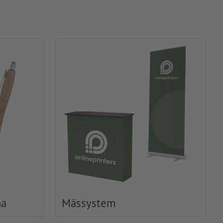
na
Mässystem