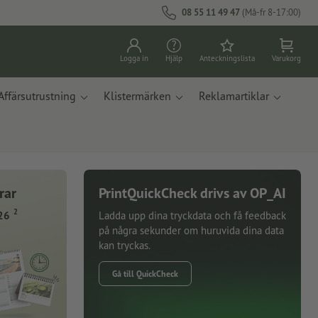
08 55 11 49 47
(Må-fr 8-17:00)
Logga in
Hjälp
Anteckningslista
Varukorg
Affärsutrustning
Klistermärken
Reklamartiklar
rar
PrintQuickCheck drivs av OP_AI
2
26
Ladda upp dina tryckdata och få feedback
på några sekunder om huruvida dina data
kan tryckas.
Gå till QuickCheck