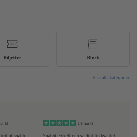
Biljetter
Block
Visa alla kategorier
ärkt
Utmärkt
otroligt snabb
Snabbt. Enkelt och väldigt fin kvalitet
Orde