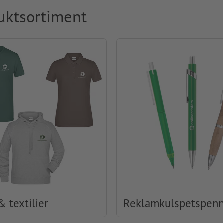
uktsortiment
& textilier
Reklamkulspetspen