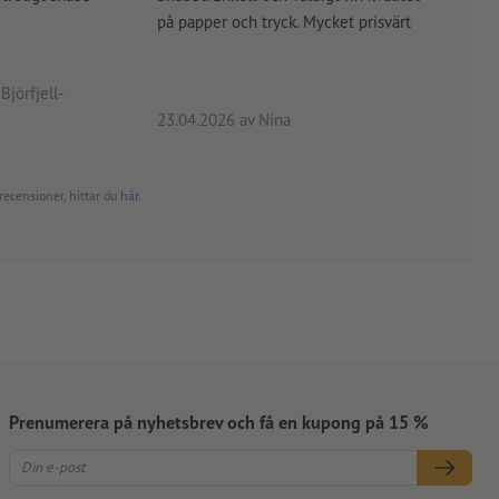
på papper och tryck. Mycket prisvärt
kontr
rätt
angiv
Björfjell-
23.04.2026
av Nina
24.0
recensioner, hittar du
här
.
Prenumerera på nyhetsbrev och få en kupong på 15 %