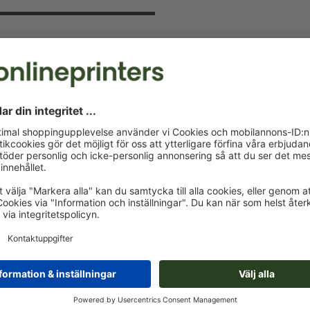
v och spara 15 %
 kommer att hålla dig uppdaterad om
a nu och säkra din välkomstrabatt.