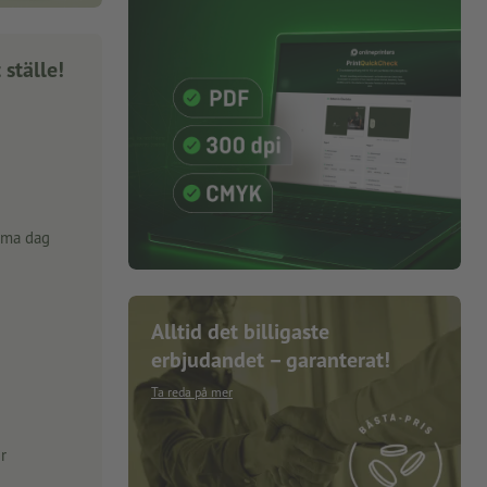
 ställe!
mma dag
Alltid det billigaste
erbjudandet – garanterat!
Ta reda på mer
r