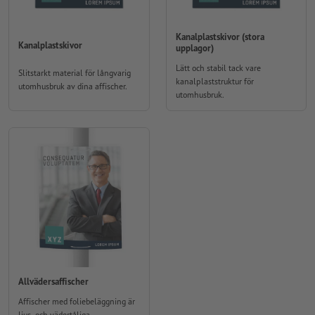
Kanalplastskivor (stora
Kanalplastskivor
upplagor)
Lätt och stabil tack vare
Slitstarkt material för långvarig
kanalplaststruktur för
utomhusbruk av dina affischer.
utomhusbruk.
Allvädersaffischer
Affischer med foliebeläggning är
ljus- och vädertåliga.