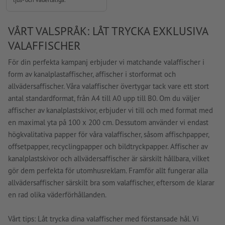
VÅRT VALSPRÅK: LÅT TRYCKA EXKLUSIVA
VALAFFISCHER
För din perfekta kampanj erbjuder vi matchande valaffischer i
form av kanalplastaffischer, affischer i storformat och
allvädersaffischer. Våra valaffischer övertygar tack vare ett stort
antal standardformat, från A4 till A0 upp till B0. Om du väljer
affischer av kanalplastskivor, erbjuder vi till och med format med
en maximal yta på 100 x 200 cm. Dessutom använder vi endast
högkvalitativa papper för våra valaffischer, såsom affischpapper,
offsetpapper, recyclingpapper och bildtryckpapper. Affischer av
kanalplastskivor och allvädersaffischer är särskilt hållbara, vilket
gör dem perfekta för utomhusreklam. Framför allt fungerar alla
allvädersaffischer särskilt bra som valaffischer, eftersom de klarar
en rad olika väderförhållanden.
Vårt tips: Låt trycka dina valaffischer med förstansade hål. Vi