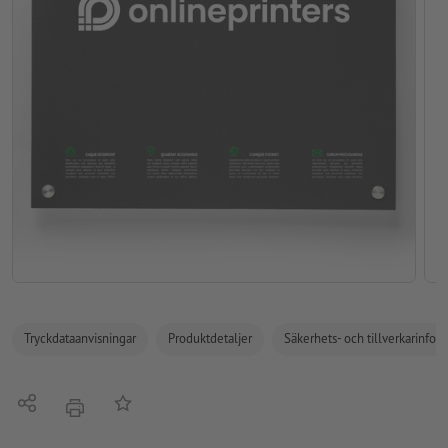
Tryckdataanvisningar
Produktdetaljer
Säkerhets- och tillverkarinfor
Dela
På anteckningslistan
erbjudande