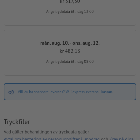
kr 317,30
Ange tryckdata
till idag 12:00
mån, aug. 10. - ons, aug. 12.
kr 482,13
Ange tryckdata
till idag 08:00
Vill du ha snabbare leverans? Välj expressleverans i kassan.
Tryckfiler
Vad gäller behandlingen av tryckdata gäller
Avtal om hantering av personuppgifter i uppdrag
och
Krav på dina