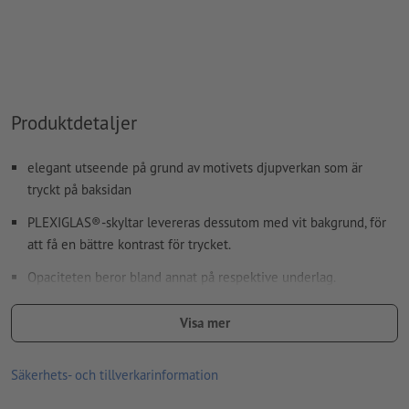
Produktdetaljer
elegant utseende på grund av motivets djupverkan som är
tryckt på baksidan
PLEXIGLAS®-skyltar levereras dessutom med vit bakgrund, för
att få en bättre kontrast för trycket.
Opaciteten beror bland annat på respektive underlag.
Rättvisa priser tack vare ytterst noggrann beräkning
Visa mer
tryckt i högklassigt digitaltryck med UV-färger
Säkerhets- och tillverkarinformation
för användning inom- och utomhus
Endast ett motiv kan laddas upp för varje tryckbeställning.