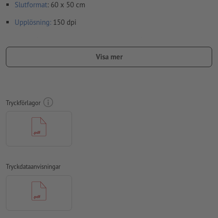
Slutformat
: 60 x 50 cm
Upplösning:
150 dpi
Lägg 10 mm runtom
beskärning
viktig information med min. 4
mm avstånd till slutformatet
Visa mer
teckensnitt
måste våra fullständigt inbäddade eller
konverterade till kurvor
färgläge:
CMYK, FOGRA51 (PSO Coated v3) för bestruket papper
Tryckförlagor
stavfel och sättningsfel
kontrolleras inte av oss
övertrycksinställningar
kontrolleras inte av oss
kommentarer
raderas och kommer inte att tryckas
Tryckdataanvisningar
Innehåll från
formulärfält
kommer att tryckas
Hur skapar jag utskriftsdata korrekt?