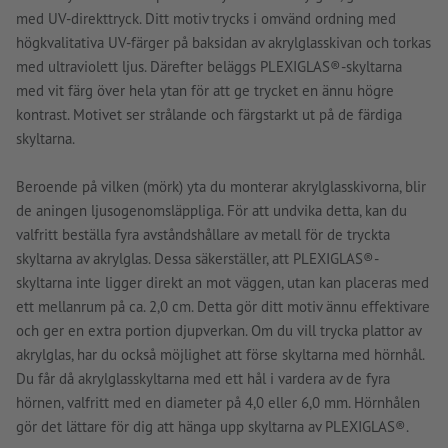
med UV-direkttryck. Ditt motiv trycks i omvänd ordning med
högkvalitativa UV-färger på baksidan av akrylglasskivan och torkas
med ultraviolett ljus. Därefter beläggs PLEXIGLAS®-skyltarna
med vit färg över hela ytan för att ge trycket en ännu högre
kontrast. Motivet ser strålande och färgstarkt ut på de färdiga
skyltarna.
Beroende på vilken (mörk) yta du monterar akrylglasskivorna, blir
de aningen ljusogenomsläppliga. För att undvika detta, kan du
valfritt beställa fyra avståndshållare av metall för de tryckta
skyltarna av akrylglas. Dessa säkerställer, att PLEXIGLAS®-
skyltarna inte ligger direkt an mot väggen, utan kan placeras med
ett mellanrum på ca. 2,0 cm. Detta gör ditt motiv ännu effektivare
och ger en extra portion djupverkan. Om du vill trycka plattor av
akrylglas, har du också möjlighet att förse skyltarna med hörnhål.
Du får då akrylglasskyltarna med ett hål i vardera av de fyra
hörnen, valfritt med en diameter på 4,0 eller 6,0 mm. Hörnhålen
gör det lättare för dig att hänga upp skyltarna av PLEXIGLAS®.