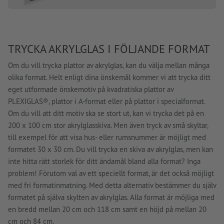
TRYCKA AKRYLGLAS I FÖLJANDE FORMAT
Om du vill trycka plattor av akrylglas, kan du välja mellan många
olika format. Helt enligt dina önskemål kommer vi att trycka ditt
eget utformade önskemotiv på kvadratiska plattor av
PLEXIGLAS®, plattor i A-format eller på plattor i specialformat.
Om du vill att ditt motiv ska se stort ut, kan vi trycka det på en
200 x 100 cm stor akrylglasskiva. Men även tryck av små skyltar,
till exempel för att visa hus- eller rumsnummer är möjligt med
formatet 30 x 30 cm. Du vill trycka en skiva av akrylglas, men kan
inte hitta rätt storlek för ditt ändamål bland alla format? Inga
problem! Förutom val av ett speciellt format, är det också möjligt
med fri formatinmatning. Med detta alternativ bestämmer du själv
formatet på själva skylten av akrylglas. Alla format är möjliga med
en bredd mellan 20 cm och 118 cm samt en höjd på mellan 20
cm och 84 cm.