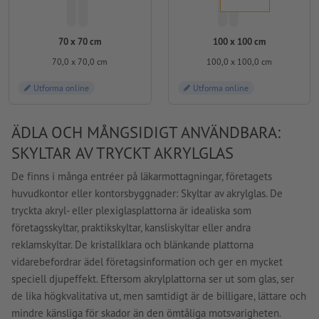
70 x 70 cm
100 x 100 cm
70,0 x 70,0 cm
100,0 x 100,0 cm
Utforma online
Utforma online
ÄDLA OCH MÅNGSIDIGT ANVÄNDBARA:
SKYLTAR AV TRYCKT AKRYLGLAS
De finns i många entréer på läkarmottagningar, företagets
huvudkontor eller kontorsbyggnader: Skyltar av akrylglas. De
tryckta akryl- eller plexiglasplattorna är idealiska som
företagsskyltar, praktikskyltar, kansliskyltar eller andra
reklamskyltar. De kristallklara och blänkande plattorna
vidarebefordrar ädel företagsinformation och ger en mycket
speciell djupeffekt. Eftersom akrylplattorna ser ut som glas, ser
de lika högkvalitativa ut, men samtidigt är de billigare, lättare och
mindre känsliga för skador än den ömtåliga motsvarigheten.